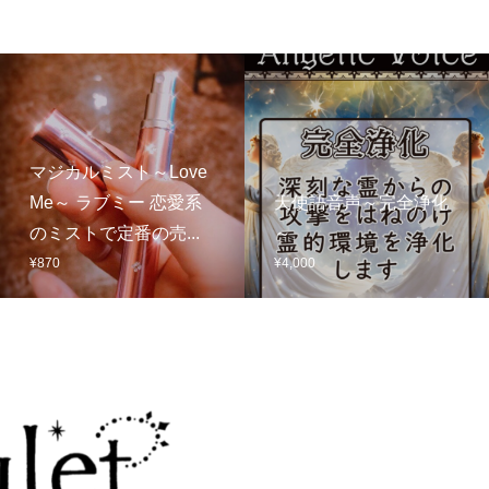
マジカルミスト～Love
Me～ ラブミー 恋愛系
天使語音声～完全浄化
のミストで定番の売...
～
¥
870
¥
4,000