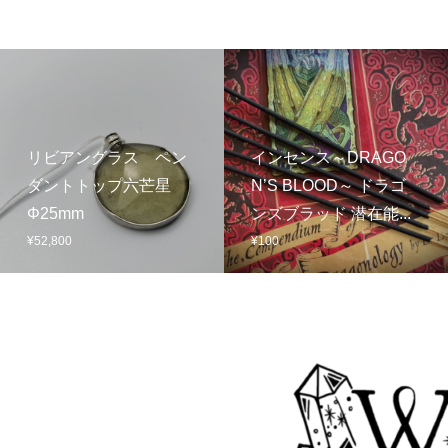
リビアングラス ペン
インセンス～DRAGO
ダントトップ六芒星
N’S BLOOD～ ドラゴ
Φ25mm
ンズブラッド 潜在能...
¥
52,800
¥
100