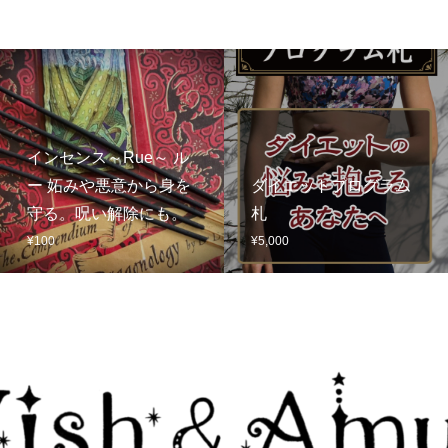
インセンス～Rue～ ル
ー 妬みや悪意から身を
ダイエットプログラム
守る。呪い解除にも。
札
¥
100
¥
5,000