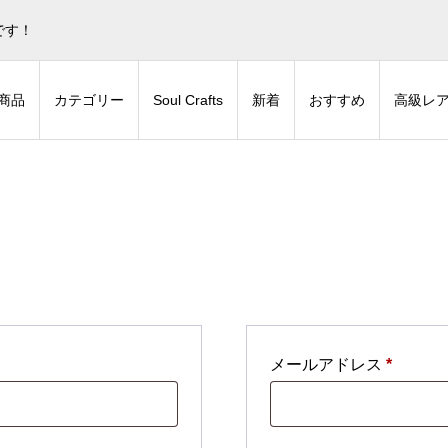
蒼色庭園グッズとデジタルコンテンツの販売サイトです！
非表
です！
商品
カテゴリー
Soul Crafts
新着
おすすめ
高級レ
必
メールアドレス
*
須