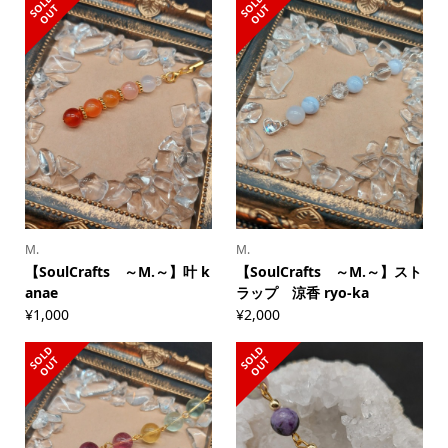
S
L
D
O
U
S
L
D
O
U
O
T
O
T
M.
M.
【SoulCrafts ～M.～】叶 k
【SoulCrafts ～M.～】スト
anae
ラップ 涼香 ryo-ka
¥
1,000
¥
2,000
S
L
D
O
U
S
L
D
O
U
O
T
O
T