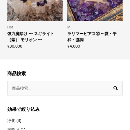
Hot
M.
H
強力魔除け 〜 スギライト
ラリマーピアス⑩ ···愛・平
（紫） モリオン 〜
和・協調
¥
30,000
¥
4,000
¥
商品検索

効果で絞り込み
浄化
(3)
魔除け
(1)