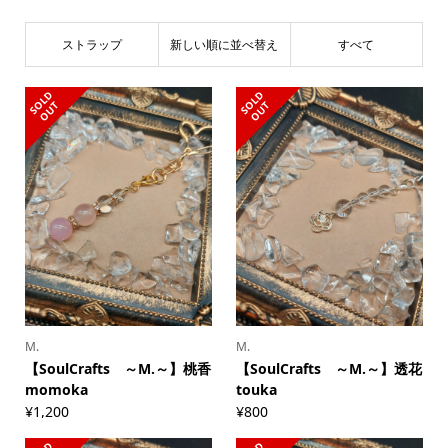
ストラップ
新しい順に並べ替え
すべて
S
L
D
O
U
S
L
D
O
U
O
T
O
T
M.
M.
【SoulCrafts ～M.～】桃香
【SoulCrafts ～M.～】透花
momoka
touka
¥
1,200
¥
800