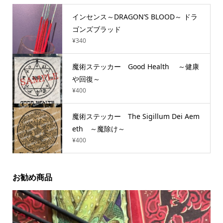
インセンス～DRAGON’S BLOOD～ ドラ
ゴンズブラッド
¥
340
魔術ステッカー Good Health ～健康
や回復～
¥
400
魔術ステッカー The Sigillum Dei Aem
eth ～魔除け～
¥
400
お勧め商品