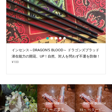
1
2
3
4
5
インセンス～DRAGON’S BLOOD～ ドラゴンズブラッド
潜在能力の開花、UP！自然、対人を問わず不運を防御！
¥
100
生霊返し 〜 ター
マジカルミスト
マジカルミスト
コイズ・プレナ
～Love Me～ ラ
～Better Busine
イト・モリオ...
ブミー 恋愛系...
ss～ ベタービ...