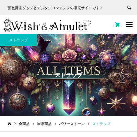
蒼色庭園グッズとデジタルコンテンツの販売サイトです！
非表
蒼色庭園グッズとデジタルコンテンツの販売サイトです！
示


ストラップ
ストラップ
全商品
物販商品
パワーストーン
ストラップ