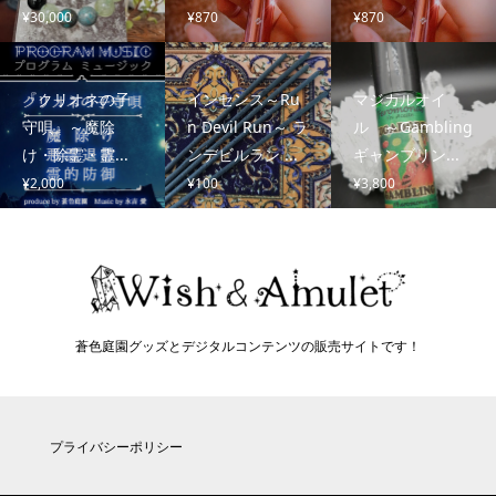
¥
30,000
¥
870
¥
870
『クリオネの子
インセンス～Ru
マジカルオイ
守唄』～魔除
n Devil Run～ ラ
ル ～Gambling
け・除霊・霊...
ンデビルラン ...
ギャンブリン...
¥
2,000
¥
100
¥
3,800
蒼色庭園グッズとデジタルコンテンツの販売サイトです！
プライバシーポリシー