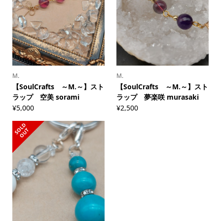
M.
M.
【SoulCrafts ～M.～】スト
【SoulCrafts ～M.～】スト
ラップ 空美 sorami
ラップ 夢楽咲 murasaki
¥
5,000
¥
2,500
S
L
D
O
U
O
T