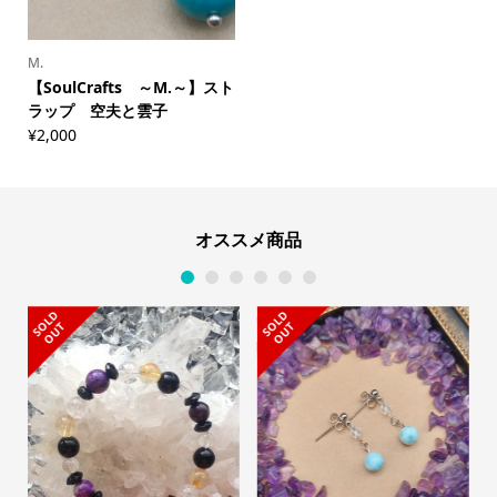
M.
【SoulCrafts ～M.～】スト
ラップ 空夫と雲子
¥
2,000
オススメ商品
1
2
3
4
5
6
S
L
D
O
U
S
L
D
O
U
O
T
O
T