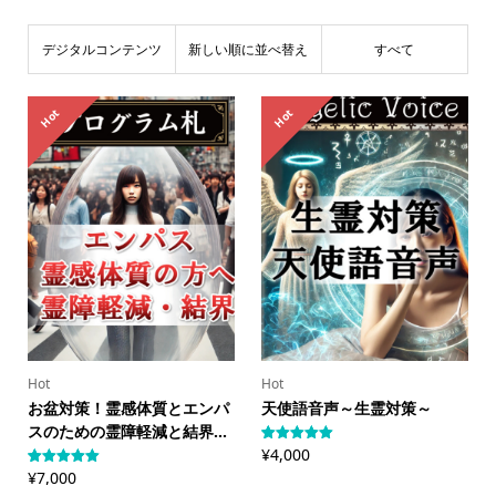
デジタルコンテンツ
新しい順に並べ替え
すべて
Hot
Hot
Hot
Hot
お盆対策！霊感体質とエンパ
天使語音声～生霊対策～
スのための霊障軽減と結界...
¥
4,000
3
件の利用者
評価に基づ
¥
7,000
2
件の利用者
く5段階評
評価に基づ
価のうち、