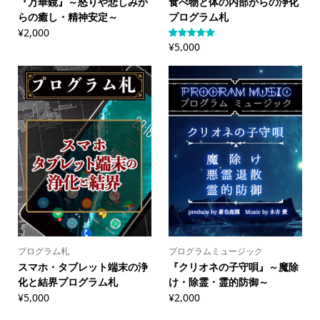
『万華鏡』～怒りや悲しみか
食べ物と体の内部からの浄化
らの癒し・精神安定～
プログラム札
¥
2,000
¥
5,000
1
件の利用者
評価に基づ
く5段階評
価のうち、
5.00
点
プログラム札
プログラムミュージック
スマホ・タブレット端末の浄
『クリオネの子守唄』～魔除
化と結界プログラム札
け・除霊・霊的防御～
¥
5,000
¥
2,000