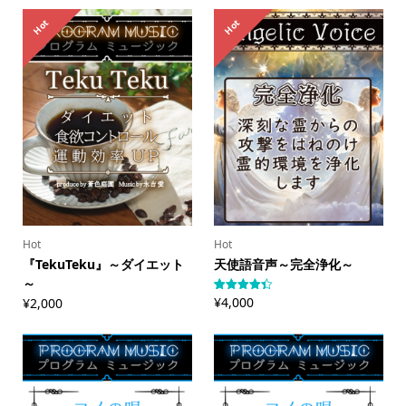
く5段階評
5.00
点
価のうち、
Hot
Hot
5.00
点
Hot
Hot
『TekuTeku』～ダイエット
天使語音声～完全浄化～
～
¥
4,000
¥
2,000
3
件の利用
者評価に
基づく5段
階評価の
うち、
4.33
点