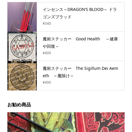
インセンス～DRAGON’S BLOOD～ ドラ
ゴンズブラッド
¥
340
魔術ステッカー Good Health ～健康
や回復～
¥
400
魔術ステッカー The Sigillum Dei Aem
eth ～魔除け～
¥
400
お勧め商品