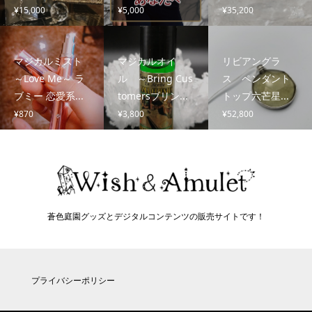
¥
15,000
¥
5,000
¥
35,200
マジカルミスト
マジカルオイ
リビアングラ
～Love Me～ ラ
ル ～Bring Cus
ス ペンダント
ブミー 恋愛系...
tomersブリン...
トップ六芒星...
¥
870
¥
3,800
¥
52,800
蒼色庭園グッズとデジタルコンテンツの販売サイトです！
プライバシーポリシー