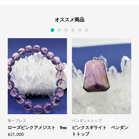
オススメ商品
1
2
3
4
5
6
単一ブレス
ペンダントトップ
H
l
ローズピンクアメジスト 9㎜
ピンクスギライト ペンダン
.
トトップ
～
¥
21,000