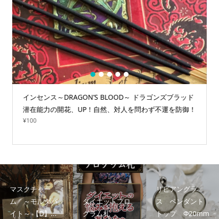
1
2
3
4
5
インセンス～DRAGON’S BLOOD～ ドラゴンズブラッド
潜在能力の開花、UP！自然、対人を問わず不運を防御！
¥
100
マスクチャー
リビアングラ
ム ～モルダバ
ダイエットプロ
ス ペンダント
イト～ 【D】...
グラム札
トップ Φ20mm