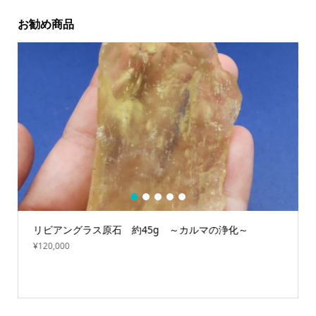
お勧め商品
1
2
3
4
5
リビアングラス原石 約45g ～カルマの浄化～
¥
120,000