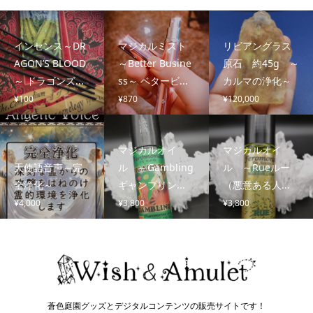
インセンス～DR
マジカルミスト
リビアングラス
AGON’S BLOOD
～Better Busine
原石 約45g ～
～ ドラゴンズ...
ss～ ベタービ...
カルマの浄化～
¥
100
¥
870
¥
120,000
マジカルオイ
マジカルオイ
天使語音声～完
ル ～Gambling
ル ～Rueルー
全浄化～
ギャンブリン...
（悪意ある人...
¥
4,000
¥
3,800
¥
3,800
蒼色庭園グッズとデジタルコンテンツの販売サイトです！