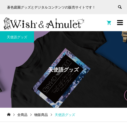
蒼色庭園グッズとデジタルコンテンツの販売サイトです！
非表
蒼色庭園グッズとデジタルコンテンツの販売サイトです！
示


天使語グッズ
天使語グッズ
全商品
物販商品
天使語グッズ