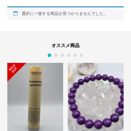
選択に一致する商品が見つかりませんでした。
オススメ商品
1
2
3
4
5
6
S
L
D
O
U
O
T