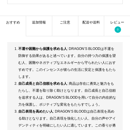
おすすめ
追加情報
ご注意
配送や送料
レビュー
0
不運や困難から保護を求める人
: DRAGON’S BLOODは不運を
防御する効果があると述べています。自分の持つ力の保護を望
む人、困難やネガティブなエネルギーから守られたい人におす
すめです。このインセンスが彼らの生活に安定と保護をもたら
します。
自己成長と自己信頼を求める人
: 商品は存在に勇気と魅力をも
たらし、不運を取り除く助けとなります。自己成長と自己信頼
を追求する人は、DRAGON’S BLOODを用いて自分の内在的な
力を保護し、ポジティブな変化をもたらすでしょう。
自己表現を高めたい人
: DRAGON’S BLOODは自己表現を高め
る助けとなります。自己表現を強化したい人、自分の声やアイ
デンティティを明確にしたい人に適しています。この香りが勇