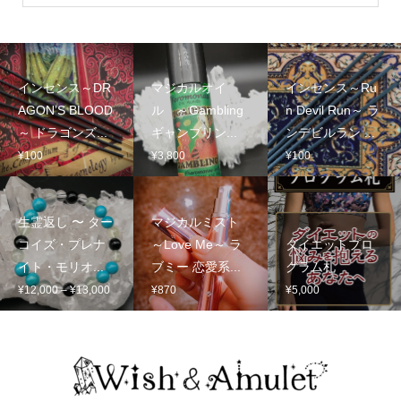
インセンス～DR
マジカルオイ
インセンス～Ru
AGON’S BLOOD
ル ～Gambling
n Devil Run～ ラ
～ ドラゴンズ...
ギャンブリン...
ンデビルラン ...
¥
100
¥
3,800
¥
100
生霊返し 〜 ター
マジカルミスト
コイズ・プレナ
～Love Me～ ラ
ダイエットプロ
イト・モリオ...
ブミー 恋愛系...
グラム札
価
¥
12,000
–
¥
13,000
¥
870
¥
5,000
格
帯:
¥12,000
–
¥13,000