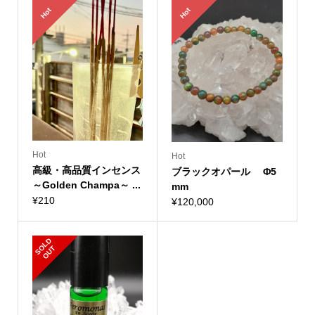
Hot
Hot
Hot
Hot
高級・高品質インセンス
ブラックオパール Φ5
～Golden Champa～ ...
mm
¥
210
¥
120,000
S
L
D
O
U
O
T