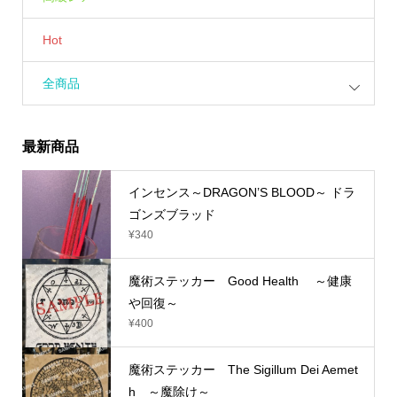
Hot
全商品
最新商品
インセンス～DRAGON’S BLOOD～ ドラ
ゴンズブラッド
¥
340
魔術ステッカー Good Health ～健康
や回復～
¥
400
魔術ステッカー The Sigillum Dei Aemet
h ～魔除け～