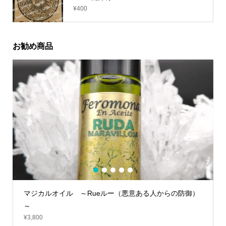
¥
400
お勧め商品
1
2
3
4
5
マジカルオイル ～Rueルー（悪意ある人からの防御）
～
¥
3,800