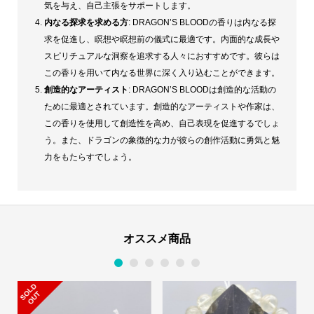
気を与え、自己主張をサポートします。
内なる探求を求める方
: DRAGON’S BLOODの香りは内なる探
求を促進し、瞑想や瞑想前の儀式に最適です。内面的な成長や
スピリチュアルな洞察を追求する人々におすすめです。彼らは
この香りを用いて内なる世界に深く入り込むことができます。
創造的なアーティスト
: DRAGON’S BLOODは創造的な活動の
ために最適とされています。創造的なアーティストや作家は、
この香りを使用して創造性を高め、自己表現を促進するでしょ
う。また、ドラゴンの象徴的な力が彼らの創作活動に勇気と魅
力をもたらすでしょう。
オススメ商品
1
2
3
4
5
6
S
L
D
O
U
O
T