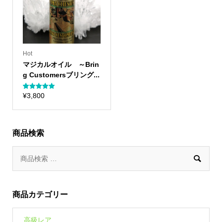
Hot
マジカルオイル ～Brin
g Customersブリング...
1
件の利用者
¥
3,800
評価に基づ
く5段階評
価のうち、
5.00
点
商品検索

商品カテゴリー
高級レア