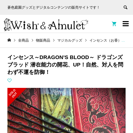
蒼色庭園グッズとデジタルコンテンツの販売サイトです！
非表
蒼色庭園グッズとデジタルコンテンツの販売サイトです！
示


全商品
物販商品
マジカルグッズ
インセンス（お香）
ス
インセンス～DRAGON’S BLOOD～ ドラゴンズ
ブラッド 潜在能力の開花、UP！自然、対人を問
わず不運を防御！
S
L
D
O
U
O
T