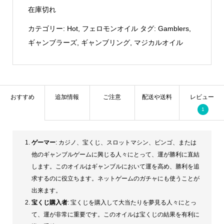
在庫切れ
カテゴリー:
Hot
,
フェロモンオイル
タグ:
Gamblers
,
ギャンブラーズ
,
ギャンブリング
,
マジカルオイル
おすすめ
追加情報
ご注意
配送や送料
レビュー
1
ゲーマー
: カジノ、宝くじ、スロットマシン、ビンゴ、または
他のギャンブルゲームに興じる人々にとって、運が勝利に直結
します。このオイルはギャンブルにおいて運を高め、勝利を追
求するのに役立ちます。ネットゲームのガチャにも使うことが
出来ます。
宝くじ購入者
: 宝くじを購入して大当たりを夢見る人々にとっ
て、運が非常に重要です。このオイルは宝くじの結果を有利に