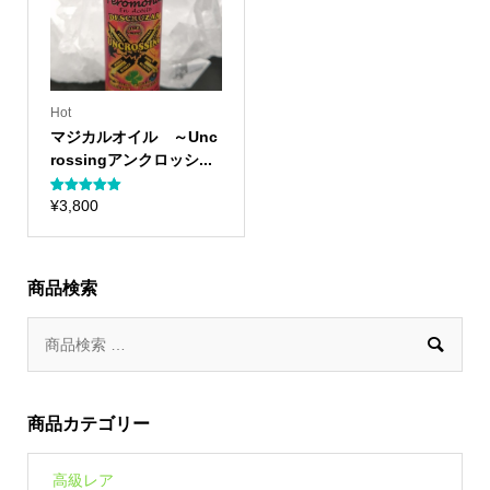
Hot
マジカルオイル ～Unc
rossingアンクロッシ...
2
件の利用者
¥
3,800
評価に基づ
く5段階評
価のうち、
5.00
点
商品検索

商品カテゴリー
高級レア