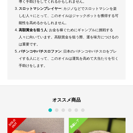
導く手助けをしてくれるかもしれません。
スロットマシンプレイヤー
: カジノなどでスロットマシンを楽
しむ人々にとって、このオイルはジャックポットを獲得する可
能性を高めるかもしれません。
高額賞金を狙う人
: お金を稼ぐためにギャンブルに挑戦する
人々に向いています。高額賞金を狙う際、運を味方につけるの
は重要です。
パチンコやパチスロファン
: 日本のパチンコやパチスロをプレ
イする人にとって、このオイルは運気を高めて大当たりを引く
手助けをします。
オススメ商品
1
2
3
4
5
6
S
L
D
O
U
高級レア
O
T