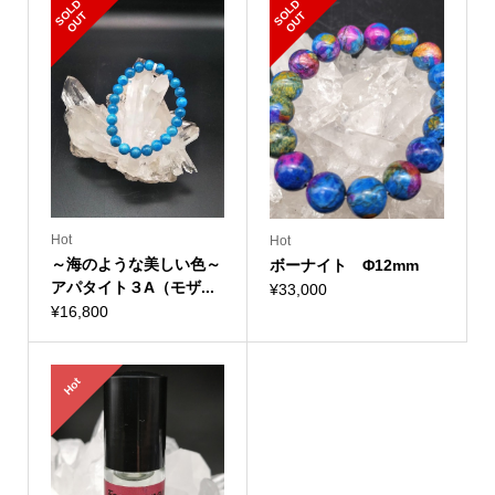
S
L
D
O
U
S
L
D
O
U
O
T
O
T
Hot
Hot
～海のような美しい色～
ボーナイト Φ12mm
アパタイト３A（モザ...
¥
33,000
¥
16,800
Hot