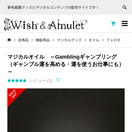
蒼色庭園グッズとデジタルコンテンツの販売サイトです！
非表
蒼色庭園グッズとデジタルコンテンツの販売サイトです！
示


全商品
物販商品
マジカルグッズ
オイル
フェロモンオイル
マジカルオイル ～Gamblingギャンブリング
（ギャンブル運を高める・運を使うお仕事にも）
～
レビュー (
1
)
1
件の利用者
評価に基づ
S
L
D
O
U
く5段階評
O
T
価のうち、
5.00
点