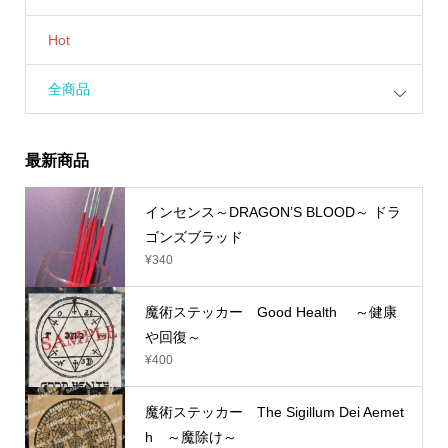
Hot
全商品
最新商品
インセンス～DRAGON’S BLOOD～ ドラ
ゴンズブラッド
¥
340
魔術ステッカー Good Health ～健康
や回復～
¥
400
魔術ステッカー The Sigillum Dei Aemet
h ～魔除け～