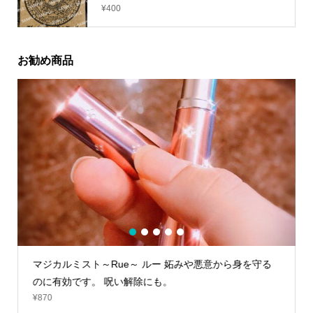
¥
400
お勧め商品
1
2
3
4
5
マジカルミスト～Rue～ ルー 妬みや悪意から身を守る
ボー
¥
33,
のに有効です。 呪い解除にも。
¥
870