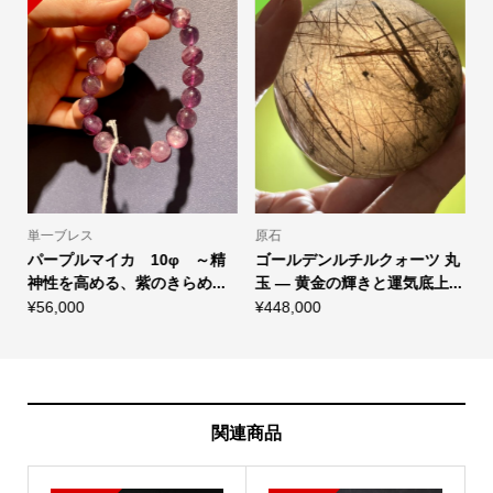
単一ブレス
原石
単
パープルマイカ 10φ ～精
ゴールデンルチルクォーツ 丸
神性を高める、紫のきらめ...
玉 ― 黄金の輝きと運気底上...
ン
¥
56,000
¥
448,000
¥
関連商品