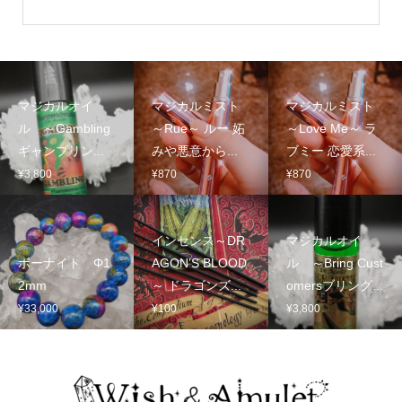
マジカルオイ
マジカルミスト
マジカルミスト
ル ～Gambling
～Rue～ ルー 妬
～Love Me～ ラ
ギャンブリン...
みや悪意から...
ブミー 恋愛系...
¥
3,800
¥
870
¥
870
インセンス～DR
マジカルオイ
ボーナイト Φ1
AGON’S BLOOD
ル ～Bring Cust
2mm
～ ドラゴンズ...
omersブリング...
¥
33,000
¥
100
¥
3,800