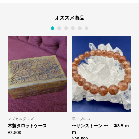
5.00
点
うち、
4.33
点
オススメ商品
1
2
3
4
5
6
マジカルグッズ
単一ブレス
木製タロットケース
〜サンストーン 〜 Φ8.5 m
.
m
¥
2,800
¥
25,500