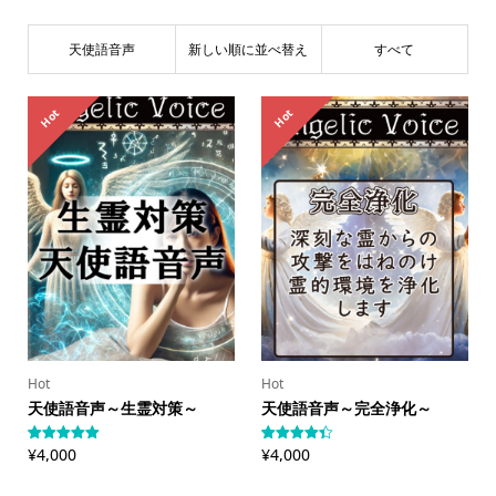
天使語音声
新しい順に並べ替え
すべて
Hot
Hot
Hot
Hot
天使語音声～生霊対策～
天使語音声～完全浄化～
¥
4,000
¥
4,000
3
件の利用者
3
件の利用
評価に基づ
者評価に
く5段階評
基づく5段
価のうち、
階評価の