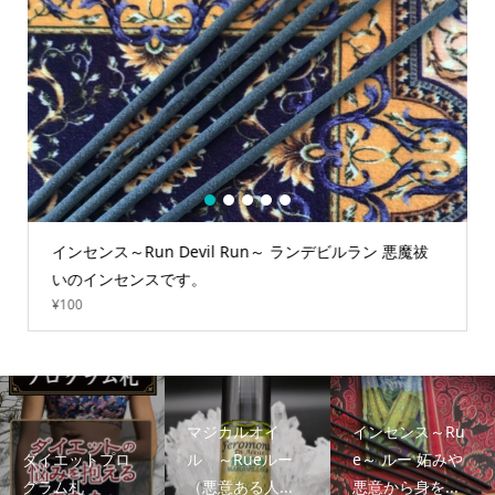
1
2
3
4
5
インセンス～Run Devil Run～ ランデビルラン 悪魔祓
いのインセンスです。
¥
100
マジカルオイ
インセンス～Ru
ダイエットプロ
ル ～Rueルー
e～ ルー 妬みや
グラム札
（悪意ある人...
悪意から身を...