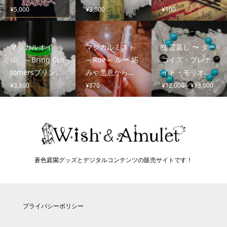
¥
5,000
¥
3,800
¥
100
マジカルオイ
マジカルミスト
生霊返し 〜 ター
ル ～Bring Cus
～Rue～ ルー 妬
コイズ・プレナ
tomersブリン...
みや悪意から...
イト・モリオ...
価
¥
3,800
¥
870
¥
12,000
–
¥
13,000
格
帯:
¥12,
–
¥13,
蒼色庭園グッズとデジタルコンテンツの販売サイトです！
プライバシーポリシー