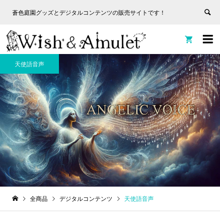
蒼色庭園グッズとデジタルコンテンツの販売サイトです！
非表
蒼色庭園グッズとデジタルコンテンツの販売サイトです！
示


天使語音声
全商品
デジタルコンテンツ
天使語音声