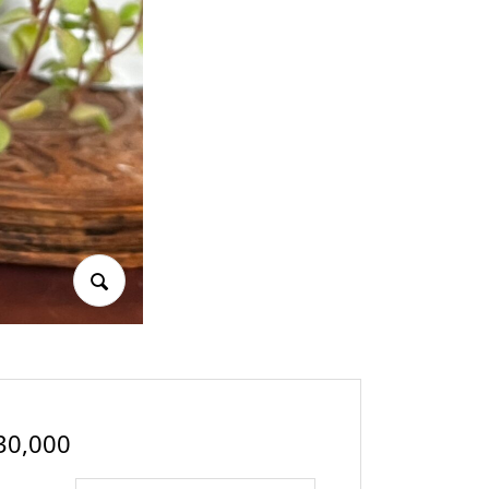
マスクチャーム ～モルダバイ
リビアングラス原石 約45g
ト～ 【D】ジルコニア ＊簡易
～カルマの浄化～
30,000
¥
120,000
人工精霊（お祓い・結界）入り
15,000