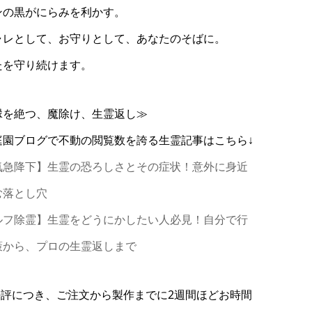
ンの黒がにらみを利かす。
ャレとして、お守りとして、あなたのそばに。
たを守り続けます。
縁を絶つ、魔除け、生霊返し≫
庭園ブログで不動の閲覧数を誇る生霊記事はこちら↓
気急降下】生霊の恐ろしさとその症状！意外に身近
む落とし穴
ルフ除霊】生霊をどうにかしたい人必見！自分で行
策から、プロの生霊返しまで
好評につき、ご注文から製作までに2週間ほどお時間