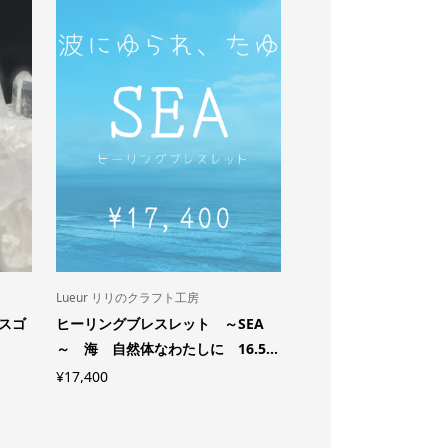
S
L
D
O
U
O
T
Lueur リリのクラフト工房
ペンダントトップ
マスゴ
ヒーリングブレスレット ～SEA
リビアングラス ペン
～ 海 自然体なわたしに 16.5...
プ Φ20mm
¥
17,400
¥
35,200