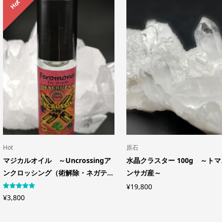
Hot
Hot
原石
マジカルオイル ～Uncrossingア
水晶クラスター 100g ～ト
ンクロッシング（術解除・ネガテ...
ンサガ産～
¥
19,800
2
件の利用者
¥
3,800
評価に基づ
く5段階評
価のうち、
5.00
点