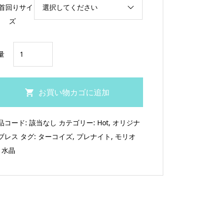
首回りサイ
ズ
生
量
霊
返
し
お買い物カゴに追加
〜
タ
品コード:
該当なし
カテゴリー:
Hot
,
オリジナ
ー
ブレス
タグ:
ターコイズ
,
プレナイト
,
モリオ
コ
,
水晶
イ
ズ・
プ
レ
ナ