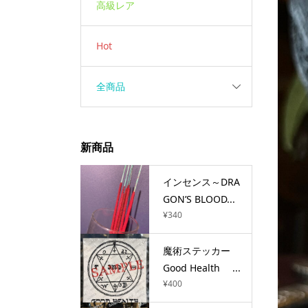
高級レア
Hot
全商品
新商品
インセンス～DRA
GON’S BLOOD...
¥
340
魔術ステッカー
Good Health ...
¥
400