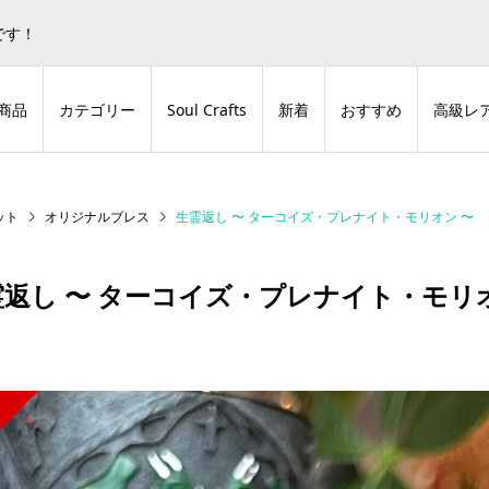
蒼色庭園グッズとデジタルコンテンツの販売サイトです！
非表
です！
商品
カテゴリー
Soul Crafts
新着
おすすめ
高級レ
ット
オリジナルブレス
生霊返し 〜 ターコイズ・プレナイト・モリオン 〜
霊返し 〜 ターコイズ・プレナイト・モリ
O
T