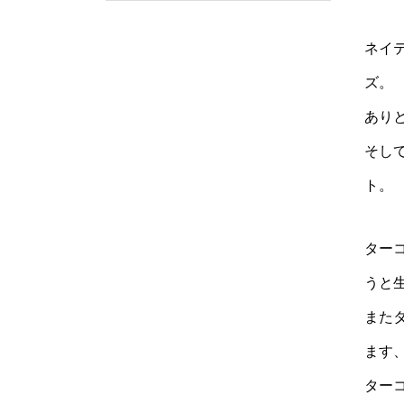
ネイ
ズ。
あり
そし
ト。
ター
うと
また
ます
ター