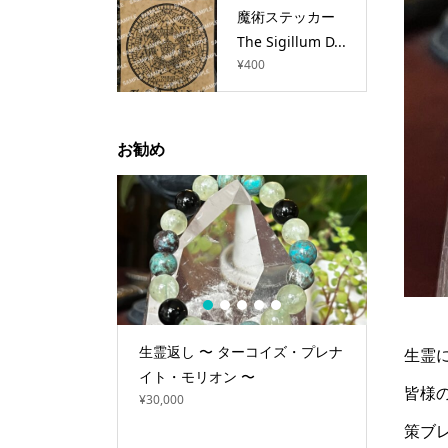
魔術ステッカー
The Sigillum D...
¥
400
お勧め
1
2
3
4
5
石 約45g
生霊返し 〜 ターコイズ・プレナ
マジカル
生霊
～
イト・モリオン 〜
（悪意あ
皆様
¥
30,000
¥
3,800
策ブ