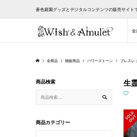
蒼色庭園グッズとデジタルコンテンツの販売サイト
全
全商品
物販商品
パワーストーン
ブレスレ
生
商品検索

S
L
D
O
U
商品カテゴリー