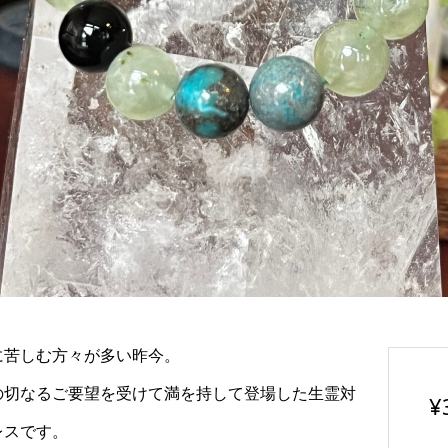
オイル ～Rueルー
ダイエットプログラム札
に苦しむ方々が多い昨今。
¥
5,000
る人からの防御）～
の切なるご要望を受けて満を持して登場した生霊対
¥
¥
レスです。