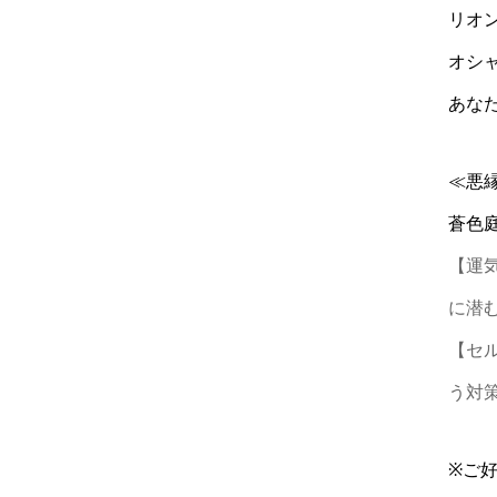
リオ
オシ
あな
≪悪
蒼色
【運
に潜
【セ
う対
※ご