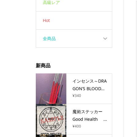
高級レア
Hot
全商品
新商品
インセンス～DRA
GON’S BLOOD...
¥
340
魔術ステッカー
Good Health ...
¥
400