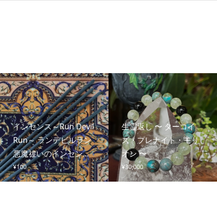
インセンス～Run Devil
生霊返し 〜 ターコイ
Run～ ランデビルラン
ズ・プレナイト・モリ
悪魔祓いのインセン...
オン 〜
¥
100
¥
30,000