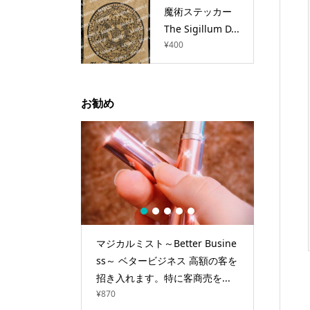
魔術ステッカー
The Sigillum D...
¥
400
お勧め
1
2
3
4
5
石 約45g
マジカルミスト～Better Busine
ボーナイ
¥
33,000
～
ss～ ベタービジネス 高額の客を
招き入れます。特に客商売を...
¥
870