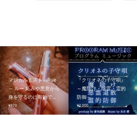
マジカルミスト～Rue
『クリオネの子守唄』
～ ルー 妬みや悪意から
～魔除け・除霊・霊的
身を守るのに有効で...
防御～
¥
870
¥
2,000