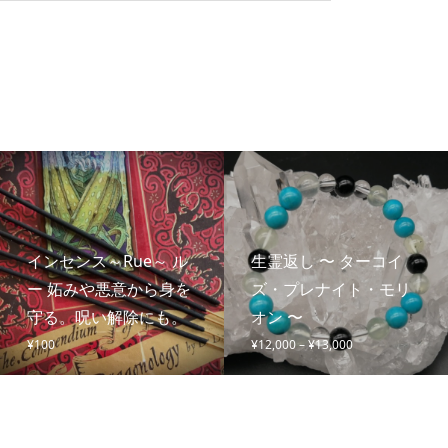
インセンス～Rue～ ル
生霊返し 〜 ターコイ
ー 妬みや悪意から身を
ズ・プレナイト・モリ
守る。呪い解除にも。
オン 〜
価
¥
100
¥
12,000
–
¥
13,000
格
帯:
¥12,000
–