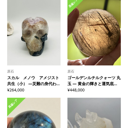
高級レア
原石
原石
スカル メノウ アメジスト
ゴールデンルチルクォーツ 丸
共生（小） ―災難の身代わ...
玉 ― 黄金の輝きと運気底...
¥
264,000
¥
448,000
高級レア