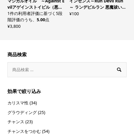
周
マジカルオイル ～Against E
インセンス～Run Devil Run
vilアゲインストイビル（悪...
～ ランデビルラン 悪魔祓い...
¥
1
件の利用者評価に基づく5段
¥
100
階評価のうち、
5.00
点
¥
3,800
商品検索

効果で絞り込み
カリスマ性
(34)
グラウディング
(25)
チャンス
(23)
チャンスをつかむ
(54)