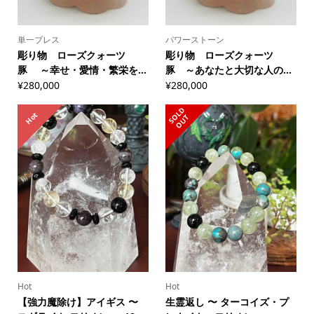
単一ブレス
パワーストーン
彫り物 ローズクォーツ
彫り物 ローズクォーツ
豚 ～幸せ・愛情・繁栄を...
豚 ～あなたと大切な人の...
¥
280,000
¥
280,000
S
L
D
O
U
Hot
O
T
Hot
Hot
【強力魔除け】アイギス 〜
生霊返し 〜 ターコイズ・プ