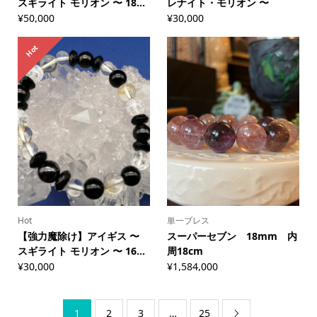
スギライト モリオン 〜 18...
レナイト・モリオン 〜
¥
50,000
¥
30,000
Hot
Hot
単一ブレス
【強力魔除け】アイギス 〜
スーパーセブン 18mm 内
スギライト モリオン 〜 16...
周18cm
¥
30,000
¥
1,584,000
1
2
3
…
25
