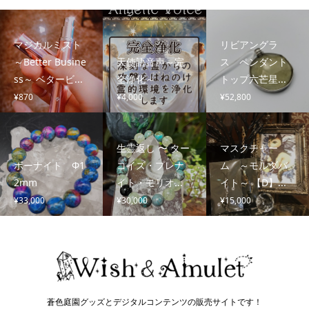
マジカルミスト
リビアングラ
～Better Busine
天使語音声～完
ス ペンダント
ss～ ベタービ...
全浄化～
トップ六芒星...
¥
870
¥
4,000
¥
52,800
生霊返し 〜 ター
マスクチャー
ボーナイト Φ1
コイズ・プレナ
ム ～モルダバ
2mm
イト・モリオ...
イト～ 【D】...
¥
33,000
¥
30,000
¥
15,000
蒼色庭園グッズとデジタルコンテンツの販売サイトです！