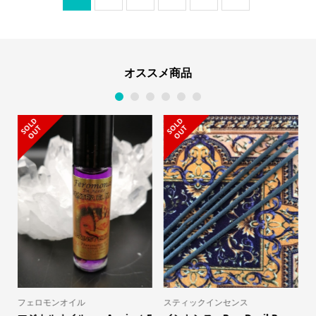
オススメ商品
1
2
3
4
5
6
S
L
D
O
U
S
L
D
O
U
O
T
O
T
フェロモンオイル
スティックインセンス