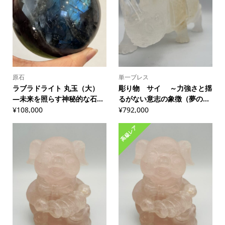
原石
単一ブレス
ラブラドライト 丸玉（大）
彫り物 サイ ～力強さと揺
―未来を照らす神秘的な石...
るがない意志の象徴（夢の...
¥
108,000
¥
792,000
高級レア