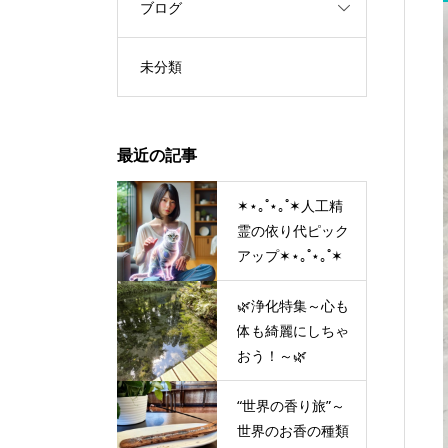
ブログ
未分類
最近の記事
✶⋆｡˚⋆｡˚✶人工精
霊の依り代ピック
アップ✶⋆｡˚⋆｡˚✶
🌿浄化特集～心も
体も綺麗にしちゃ
おう！～🌿
“世界の香り旅”～
世界のお香の種類