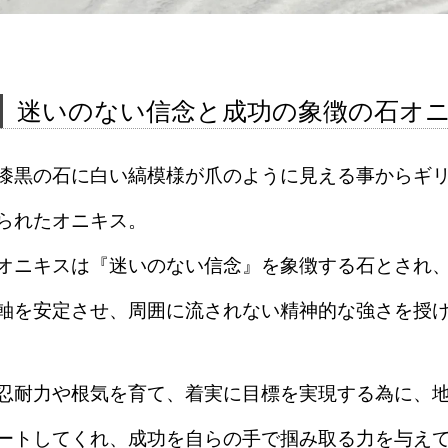
迷いのない信念と成功の象徴の石オ
漆黒の石に白い縞模様が爪のように見える事からギリシャ
られたオニキス。
オニキスは『迷いのない信念』を象徴する石とされ
軸を安定させ、周囲に流されない精神的な強さを授
忍耐力や根気を育て、着実に目標を実現する為に、
ートしてくれ、成功を自らの手で掴み取る力を与え