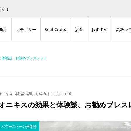
蒼色庭園グッズとデジタルコンテンツの販売サイトです！
非表
です！
商品
カテゴリー
Soul Crafts
新着
おすすめ
高級レ
と体験談、お勧めブレスレット
オニキス
,
体験談
,
忍耐力
,
成功
コメント:
16
オニキスの効果と体験談、お勧めブレス
パワーストーン体験談