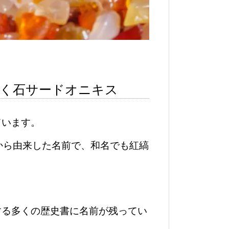
招く石サードオニキス
ています。
」から由来した名前で、和名でも紅縞
する多くの歴史書に名前が残ってい