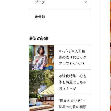
ブログ
未分類
最近の記事
✶⋆｡˚⋆｡˚✶人工精
霊の依り代ピック
アップ✶⋆｡˚⋆｡˚✶
🌿浄化特集～心も
体も綺麗にしちゃ
おう！～🌿
“世界の香り旅”～
世界のお香の種類