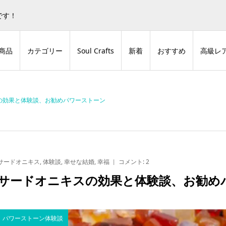
蒼色庭園グッズとデジタルコンテンツの販売サイトです！
非表
です！
商品
カテゴリー
Soul Crafts
新着
おすすめ
高級レ
の効果と体験談、お勧めパワーストーン
サードオニキス
,
体験談
,
幸せな結婚
,
幸福
コメント:
2
サードオニキスの効果と体験談、お勧め
パワーストーン体験談