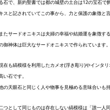
る石で、新約聖書では都の城壁の土台は12の宝石で
キスと記されていてこの事から、力と保護の象徴と
またサードオニキスは夫婦の幸福や結婚運を象徴す
の御神体は巨大なサードオニキスで作られています
現在も縞模様を利用したカメオ(浮き彫り)やインタリ
高い石です。
他の天眼石と同じく人や物事を見極める意味合いも
二つとして同じものは存在しない縞模様は「誰一人