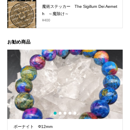
魔術ステッカー The Sigillum Dei Aemet
h ～魔除け～
¥
400
お勧め商品
1
2
3
4
5
ボーナイト Φ12mm