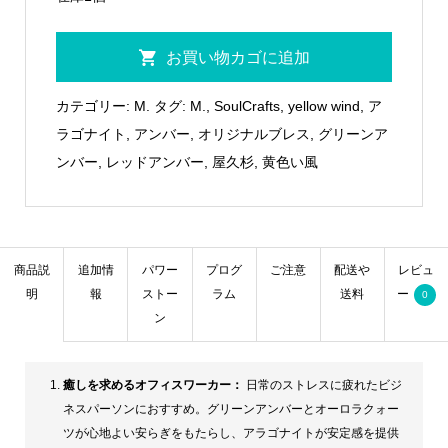
【SoulCrafts
お買い物カゴに追加
～
M.
カテゴリー:
M.
タグ:
M.
,
SoulCrafts
,
yellow wind
,
ア
～】
ラゴナイト
,
アンバー
,
オリジナルブレス
,
グリーンア
yellow
ンバー
,
レッドアンバー
,
屋久杉
,
黄色い風
wind
～
黄
色
商品説
追加情
パワー
プログ
ご注意
配送や
レビュ
明
報
ストー
ラム
送料
ー
い
0
ン
風
～
２
癒しを求めるオフィスワーカー：
日常のストレスに疲れたビジ
癒
ネスパーソンにおすすめ。グリーンアンバーとオーロラクォー
ツが心地よい安らぎをもたらし、アラゴナイトが安定感を提供
し