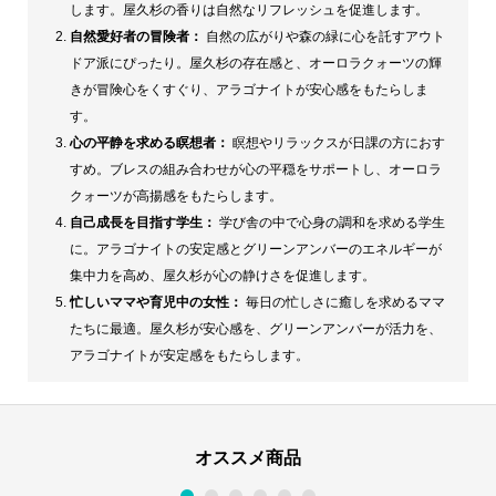
します。屋久杉の香りは自然なリフレッシュを促進します。
ブ
自然愛好者の冒険者：
自然の広がりや森の緑に心を託すアウト
レ
ドア派にぴったり。屋久杉の存在感と、オーロラクォーツの輝
ス
きが冒険心をくすぐり、アラゴナイトが安心感をもたらしま
個
す。
心の平静を求める瞑想者：
瞑想やリラックスが日課の方におす
すめ。ブレスの組み合わせが心の平穏をサポートし、オーロラ
クォーツが高揚感をもたらします。
自己成長を目指す学生：
学び舎の中で心身の調和を求める学生
に。アラゴナイトの安定感とグリーンアンバーのエネルギーが
集中力を高め、屋久杉が心の静けさを促進します。
忙しいママや育児中の女性：
毎日の忙しさに癒しを求めるママ
たちに最適。屋久杉が安心感を、グリーンアンバーが活力を、
アラゴナイトが安定感をもたらします。
オススメ商品