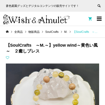
蒼色庭園グッズとデジタルコンテンツの販売サイトです！
非表
蒼色庭園グッズとデジタルコンテンツの販売サイトです！
示


全商品
物販商品
SoulCrafts
M.
【SoulCrafts ～M.～】yellow wind～黄色い風～ ２癒しブレス
【SoulCrafts ～M.～】yellow wind～黄色い風
～ ２癒しブレス