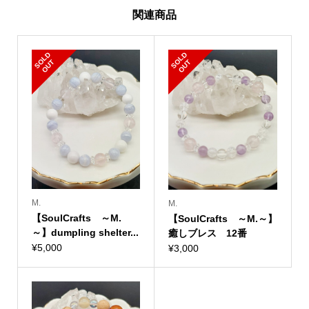
関連商品
S
L
D
O
U
S
L
D
O
U
O
T
O
T
M.
M.
【SoulCrafts ～M.
【SoulCrafts ～M.～】
～】dumpling shelter...
癒しブレス 12番
¥
5,000
¥
3,000