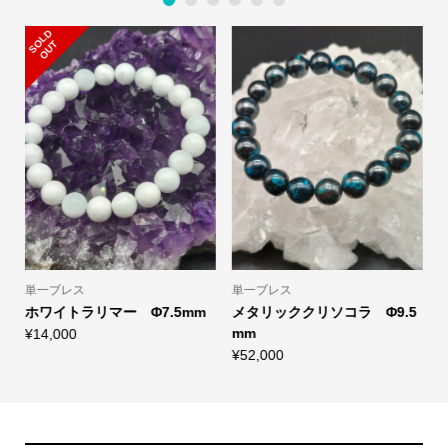
1
2
3
4
5
6
S
L
D
O
U
O
T
単一ブレス
単一ブレス
M
～
ホワイトラリマー Φ7.5mm
メタリッククリソコラ Φ9.5
.
mm
¥
14,000
¥
52,000
¥