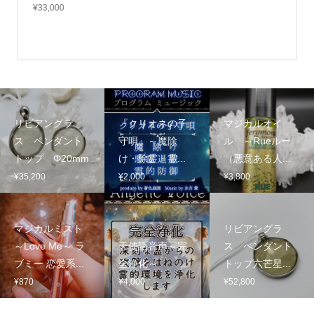
¥
33,000
リビアングラ
『クリオネの子
マジカルオイ
ス ペンダント
守唄』～魔除
ル ～Rueルー
トップ Φ20mm
け・除霊・霊...
（悪意ある人...
¥
35,200
¥
2,000
¥
3,800
マジカルミスト
リビアングラ
～Love Me～ ラ
天使語音声～完
ス ペンダント
ブミー 恋愛系...
全浄化～
トップ六芒星...
¥
870
¥
4,000
¥
52,800