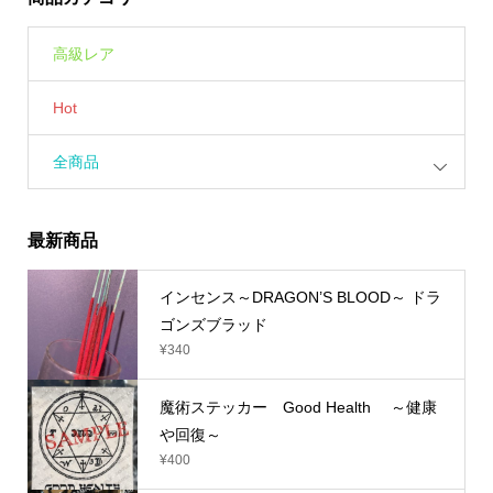
高級レア
Hot
全商品
最新商品
インセンス～DRAGON’S BLOOD～ ドラ
ゴンズブラッド
¥
340
魔術ステッカー Good Health ～健康
や回復～
¥
400