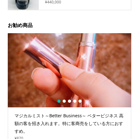
¥
440,000
お勧め商品
1
2
3
4
5
マジカルミスト～Better Business～ ベタービジネス 高
額の客を招き入れます。特に客商売をしている方におす
すめ。
¥
870