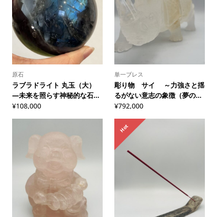
原石
単一ブレス
ラブラドライト 丸玉（大）
彫り物 サイ ～力強さと揺
―未来を照らす神秘的な石...
るがない意志の象徴（夢の...
¥
108,000
¥
792,000
Hot