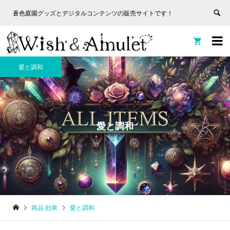
蒼色庭園グッズとデジタルコンテンツの販売サイトです！
非表
蒼色庭園グッズとデジタルコンテンツの販売サイトです！
示


愛と調和
愛と調和
商品 効果
愛と調和