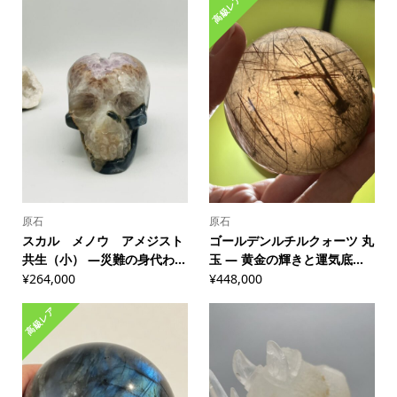
高級レア
原石
原石
スカル メノウ アメジスト
ゴールデンルチルクォーツ 丸
共生（小） ―災難の身代わ...
玉 ― 黄金の輝きと運気底...
¥
264,000
¥
448,000
高級レア