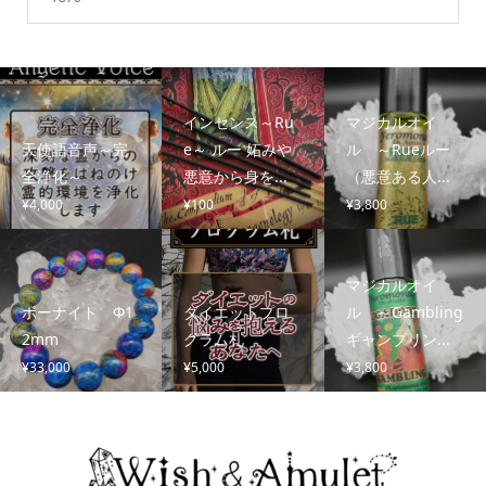
インセンス～Ru
マジカルオイ
天使語音声～完
e～ ルー 妬みや
ル ～Rueルー
全浄化～
悪意から身を...
（悪意ある人...
¥
4,000
¥
100
¥
3,800
マジカルオイ
ボーナイト Φ1
ダイエットプロ
ル ～Gambling
2mm
グラム札
ギャンブリン...
¥
33,000
¥
5,000
¥
3,800