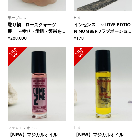
単一ブレス
Hot
彫り物 ローズクォーツ
インセンス ～LOVE POTIO
豚 ～幸せ・愛情・繁栄を...
N NUMBER 7ラブポーショ...
¥
280,000
¥
170
S
L
D
O
U
S
L
D
O
U
O
T
O
T
フェロモンオイル
Hot
【NEW】マジカルオイル
【NEW】マジカルオイル