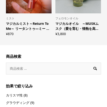
ミスト
フェロモンオイル
示
マジカルミスト～Return To
マジカルオイル ～MUSKム
Me～ リータントゥ―ミー ...
スク（愛を育む・情熱を高...
¥
870
¥
3,800
¥
商品検索

効果で絞り込み
カリスマ性
(8)
グラウディング
(9)