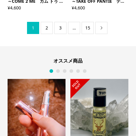
～COME 2 ME カム トゥ ...
～TAKE OFF PANTIE テ...
¥
4,600
¥
4,600
1
2
3
…
15

オススメ商品
1
2
3
4
5
6
S
L
D
O
U
O
T