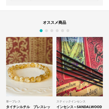
オススメ商品
1
2
3
4
5
6
単一ブレス
スティックインセンス
タイチンルチル ブレスレッ
インセンス～SANDALWOOD