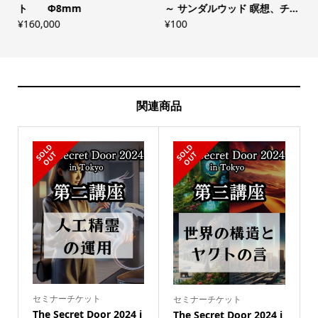
.
ト Φ8mm
～ サンダルウッド 瞑想、チ...
¥
160,000
¥
100
¥
関連商品
S
L
D
O
U
S
L
D
O
U
O
T
O
T
セミナーチケット
セミナーチケット
The Secret Door 2024 i
The Secret Door 2024 i