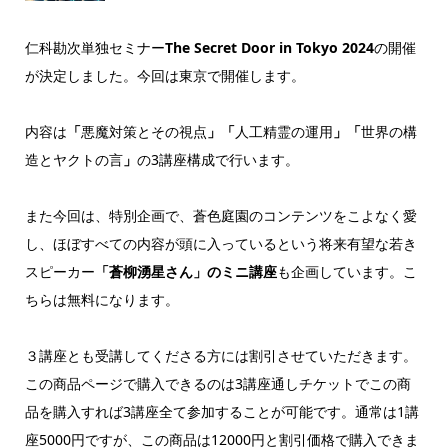
仁科勘次単独セミナー
The Secret Door in Tokyo 2024
の開催
が決定しました。今回は東京で開催します。
内容は
「
悪魔対策とその視点
」「
人工精霊の運用
」「
世界の構
造とヤクトの言
」
の3講座構成で行います。
また今回は、特別企画で、蒼色庭園のコンテンツをこよなく愛
し、ほぼすべての内容が頭に入っているという将来有望な若き
スピーカー
「蒼柳湧星さん」のミニ講座
も企画しています。こ
ちらは無料になります。
３講座とも受講してくださる方には割引させていただきます。
この商品ページで購入できるのは3講座通しチケットでこの商
品を購入すれば3講座全て参加することが可能です。通常は1講
座5000円ですが、この商品は12000円と割引価格で購入できま