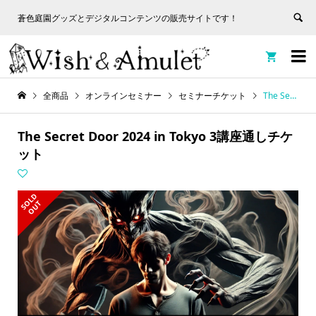
蒼色庭園グッズとデジタルコンテンツの販売サイトです！
非表
蒼色庭園グッズとデジタルコンテンツの販売サイトです！
示


全商品
オンラインセミナー
セミナーチケット
The Secret Door 2024 in Tokyo 3講座通しチケット
The Secret Door 2024 in Tokyo 3講座通しチケ
ット
S
L
D
O
U
O
T