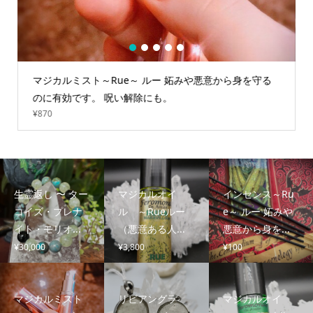
1
2
3
4
5
マジカルミスト～Rue～ ルー 妬みや悪意から身を守る
のに有効です。 呪い解除にも。
¥
870
生霊返し 〜 ター
マジカルオイ
インセンス～Ru
コイズ・プレナ
ル ～Rueルー
e～ ルー 妬みや
イト・モリオ...
（悪意ある人...
悪意から身を...
¥
30,000
¥
3,800
¥
100
マジカルミスト
リビアングラ
マジカルオイ