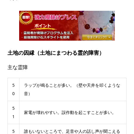
土地の因縁（土地にまつわる霊的障害）
主な霊障
5
ラップが鳴ることが多い。（壁や天井を叩くような
0
音）
5
家電が壊れやすい。誤作動を起こすことが多い。
1
5
誰もいないところで、足音や人の話し声が聞こえる