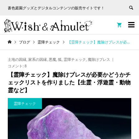
蒼色庭園グッズとデジタルコンテンツの販売サイトです！
非表
蒼色庭園グッズとデジタルコンテンツの販売サイトです！
示


ブログ
霊障チェック
【霊障チェック】魔除けブレスが必要かどうかチェックリストを作りました【生霊・浮遊霊・動物霊など】
土地の因縁
,
家系の因縁
,
悪魔
,
狐
,
霊障チェック
,
魔除けブレス
コメント:
8
【霊障チェック】魔除けブレスが必要かどうかチ
ェックリストを作りました【生霊・浮遊霊・動物
霊など】
霊障チェック