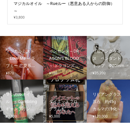
マジカルオイル ～Rueルー（悪意ある人からの防御）
～
¥
3,800
マジカルミスト
インセンス～DR
リビアングラ
～Love Me～ ラ
AGON’S BLOOD
ス ペンダント
ブミー 恋愛系...
～ ドラゴンズ...
トップ Φ20mm
¥
870
¥
100
¥
35,200
マジカルオイ
リビアングラス
ル ～Gambling
ダイエットプロ
原石 約45g ～
ギャンブリン...
グラム札
カルマの浄化～
¥
3,800
¥
5,000
¥
120,000