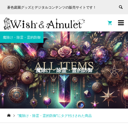
蒼色庭園グッズとデジタルコンテンツの販売サイトです！
非表
蒼色庭園グッズとデジタルコンテンツの販売サイトです！
示


魔除け・除霊・霊的防御
魔除け・除霊・霊的防御
“魔除け・除霊・霊的防御”にタグ付けされた商品