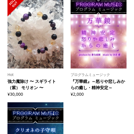
S
L
D
O
U
O
T
Hot
プログラムミュージック
強力魔除け 〜 スギライト
『万華鏡』～怒りや悲しみか
（紫） モリオン 〜
らの癒し・精神安定～
¥
30,000
¥
2,000