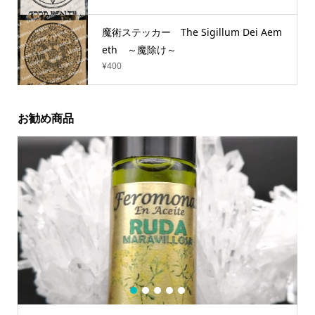
魔術ステッカー The Sigillum Dei Aem
eth ～魔除け～
¥
400
お勧め商品
1
2
3
4
5