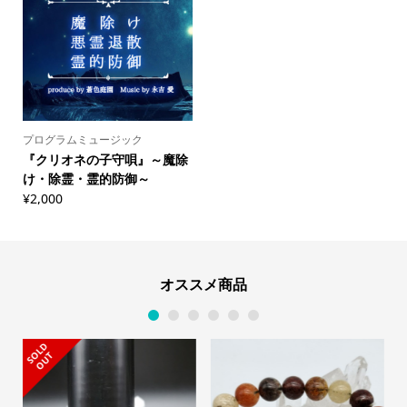
プログラムミュージック
『クリオネの子守唄』～魔除
け・除霊・霊的防御～
¥
2,000
オススメ商品
1
2
3
4
5
6
S
L
D
O
U
O
T