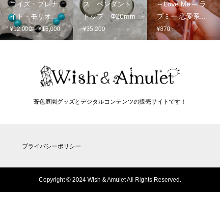
コイズ・プレナ
ス ペンダント
～Love Me～ ラ
イト・モリオ...
トップ Φ20mm
ブミー 恋愛系...
価
¥
12,000
–
¥
13,000
¥
35,200
¥
870
格
帯:
¥12,000
–
¥13,000
蒼色庭園グッズとデジタルコンテンツの販売サイトです！
プライバシーポリシー
Copyright © 2024 Wish & Amulet All Rights Reserved.