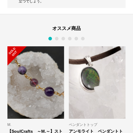
立つでしょう。
オススメ商品
1
2
3
4
5
6
S
L
D
O
U
O
T
M.
ペンダントトップ
【SoulCrafts ～M.～】スト
アンモライト ペンダントト