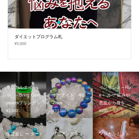
1
2
3
4
5
ダイエットプログラム札
¥
5,000
マジカルオイ
インセンス～Ru
ル ～Bring Cust
ボーナイト Φ1
e～ ルー 妬みや
omersブリング...
2mm
悪意から身を...
¥
3,800
¥
33,000
¥
100
生霊返し 〜 ター
リビアングラ
マジカルミスト