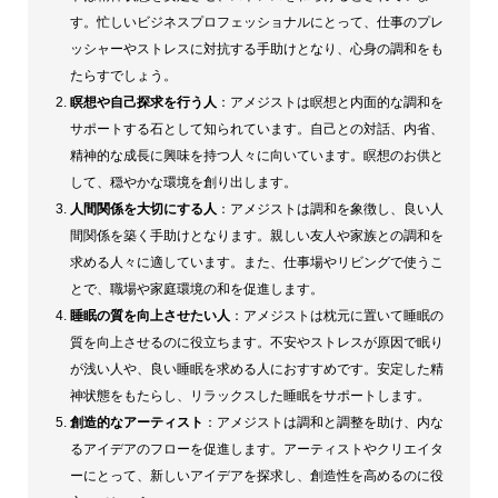
す。忙しいビジネスプロフェッショナルにとって、仕事のプレ
ッシャーやストレスに対抗する手助けとなり、心身の調和をも
たらすでしょう。
瞑想や自己探求を行う人
：アメジストは瞑想と内面的な調和を
サポートする石として知られています。自己との対話、内省、
精神的な成長に興味を持つ人々に向いています。瞑想のお供と
して、穏やかな環境を創り出します。
人間関係を大切にする人
：アメジストは調和を象徴し、良い人
間関係を築く手助けとなります。親しい友人や家族との調和を
求める人々に適しています。また、仕事場やリビングで使うこ
とで、職場や家庭環境の和を促進します。
睡眠の質を向上させたい人
：アメジストは枕元に置いて睡眠の
質を向上させるのに役立ちます。不安やストレスが原因で眠り
が浅い人や、良い睡眠を求める人におすすめです。安定した精
神状態をもたらし、リラックスした睡眠をサポートします。
創造的なアーティスト
：アメジストは調和と調整を助け、内な
るアイデアのフローを促進します。アーティストやクリエイタ
ーにとって、新しいアイデアを探求し、創造性を高めるのに役