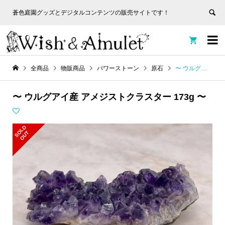
蒼色庭園グッズとデジタルコンテンツの販売サイトです！
非表
蒼色庭園グッズとデジタルコンテンツの販売サイトです！
示


全商品
物販商品
パワーストーン
原石
〜 ウルグアイ産 アメジストクラスター 173g 〜
〜 ウルグアイ産 アメジストクラスター 173g 〜
S
L
D
O
U
O
T