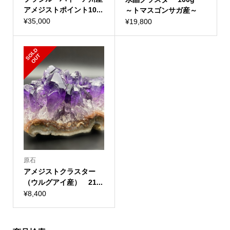
アメジストポイント10...
～トマスゴンサガ産～
¥
35,000
¥
19,800
S
L
D
O
U
O
T
原石
アメジストクラスター
（ウルグアイ産） 21...
¥
8,400