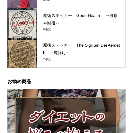
魔術ステッカー Good Health ～健康
や回復～
¥
400
魔術ステッカー The Sigillum Dei Aemet
h ～魔除け～
¥
400
お勧め商品