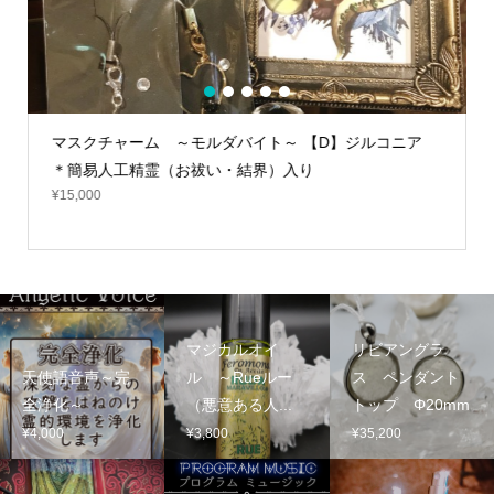
1
2
3
4
5
マスクチャーム ～モルダバイト～ 【D】ジルコニア
＊簡易人工精霊（お祓い・結界）入り
¥
15,000
マジカルオイ
リビアングラ
天使語音声～完
ル ～Rueルー
ス ペンダント
全浄化～
（悪意ある人...
トップ Φ20mm
¥
4,000
¥
3,800
¥
35,200