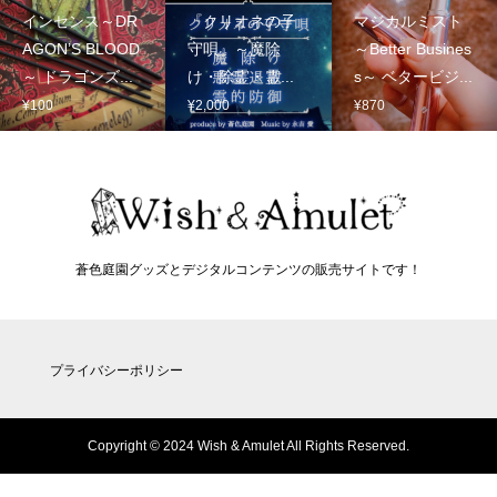
インセンス～DR
『クリオネの子
マジカルミスト
AGON’S BLOOD
守唄』～魔除
～Better Busines
～ ドラゴンズ...
け・除霊・霊...
s～ ベタービジ...
¥
100
¥
2,000
¥
870
蒼色庭園グッズとデジタルコンテンツの販売サイトです！
プライバシーポリシー
Copyright © 2024 Wish & Amulet All Rights Reserved.