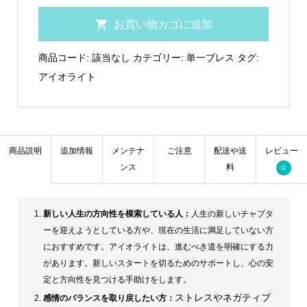
ア
お買い物カゴに追加
イ
オ
商品コード:
該当なし
カテゴリー:
単一ブレス
タグ:
ラ
アイオライト
イ
ト
8φ
～
商品説明
追加情報
メンテナ
ご注意
配送や送
レビュー
ンス
料
道
0
を
示
新しい人生の方向性を模索している人：
人生の新しいチャプタ
す/
ーを迎えようとしている方や、現在の生活に満足していない方
精
におすすめです。アイオライトは、進むべき道を明確にする力
があります。新しいスタートを切るためのサポートし、心の安
神
定と方向性を見つける手助けをします。
安
ストレスやネガティブ
感情のバランスを取り戻したい方：
定