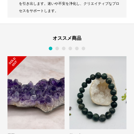
を引き出します。迷いや不安を浄化し、クリエイティブなプロ
セスをサポートします。
オススメ商品
1
2
3
4
5
6
S
L
D
O
U
O
T