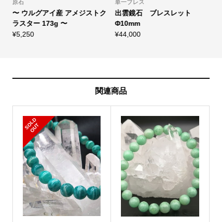
原石
単一ブレス
M
.
〜 ウルグアイ産 アメジストク
出雲鏡石 ブレスレット
ラスター 173g 〜
Φ10mm
¥
5,250
¥
44,000
¥
関連商品
S
L
D
O
U
O
T