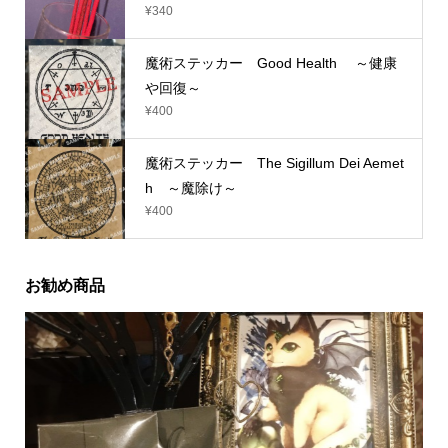
¥
340
魔術ステッカー Good Health ～健康
や回復～
¥
400
魔術ステッカー The Sigillum Dei Aemet
h ～魔除け～
¥
400
お勧め商品