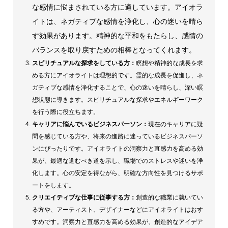
な感情に悩まされている方に適しています。アイオラ
～
イトは、ネガティブな感情を浄化し、心の迷いを晴ら
個
す効果があります。精神的な平和をもたらし、感情の
バランスを取り戻すための相棒となってくれます。
スピリチュアルな探求をしている方：
瞑想や精神的な成長を求
める方にアイオライトは理想的です。霊的な成長を促進し、ネ
ガティブな感情を浄化することで、心の迷いを晴らし、深い瞑
想状態に導きます。スピリチュアルな探求やエネルギーワーク
を行う際に役立ちます。
キャリアに悩んでいるビジネスパーソン：
現在のキャリアに疑
問を感じている方や、将来の進路に迷っているビジネスパーソ
ンにぴったりです。アイオライトの洞察力と直感力を高める効
果が、最適な進むべき道を示し、職場でのストレスや迷いを浄
化します。心の安定を得ながら、明確な方向性を見つけるサポ
ートをします。
クリエイティブな仕事に従事する方：
創造的な職業に就いてい
る方や、アーティスト、デザイナーなどにアイオライトはおす
すめです。洞察力と直感力を高める効果が、創造的なアイデア