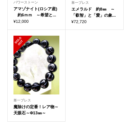
パワーストーン
単一ブレス
アマゾナイト(ロシア産)
エメラルド 約8㎜ ～
約6ｍｍ ～希望と...
「叡智」と「愛」の象...
¥
12,000
¥
72,720
S
L
D
O
U
O
T
単一ブレス
魔除けの定番！レア物～
天眼石～Φ13㎜～