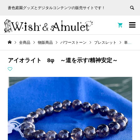
蒼色庭園グッズとデジタルコンテンツの販売サイトです！
非表
蒼色庭園グッズとデジタルコンテンツの販売サイトです！
示


全商品
物販商品
パワーストーン
ブレスレット
単一ブレス
アイオライト 8φ ～道を示す/精神安定～