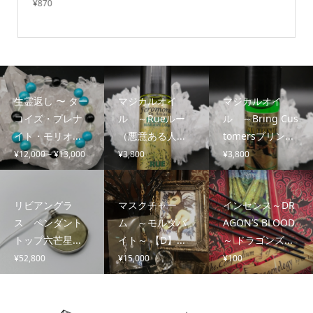
¥
870
生霊返し 〜 ター
マジカルオイ
マジカルオイ
コイズ・プレナ
ル ～Rueルー
ル ～Bring Cus
イト・モリオ...
（悪意ある人...
tomersブリン...
価
¥
12,000
–
¥
13,000
¥
3,800
¥
3,800
格
帯:
¥12,000
リビアングラ
マスクチャー
インセンス～DR
–
ス ペンダント
ム ～モルダバ
AGON’S BLOOD
¥13,000
トップ六芒星...
イト～ 【D】...
～ ドラゴンズ...
¥
52,800
¥
15,000
¥
100