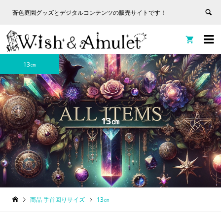
蒼色庭園グッズとデジタルコンテンツの販売サイトです！
非表
蒼色庭園グッズとデジタルコンテンツの販売サイトです！
示


13㎝
13㎝
商品 手首回りサイズ
13㎝