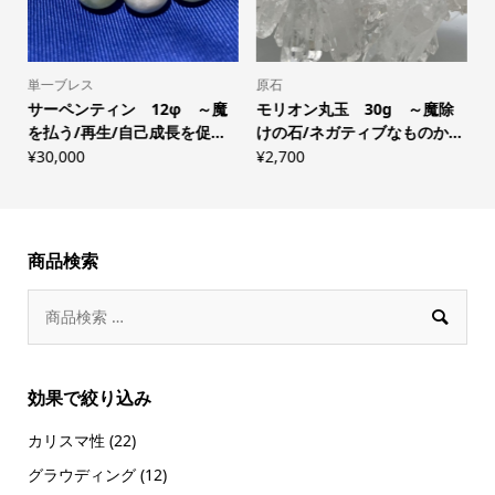
単一ブレス
原石
5
サーペンティン 12φ ～魔
モリオン丸玉 30g ～魔除
を払う/再生/自己成長を促...
けの石/ネガティブなものか...
¥
30,000
¥
2,700
¥
商品検索

効果で絞り込み
カリスマ性
(22)
グラウディング
(12)