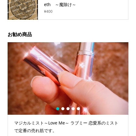
eth ～魔除け～
¥
400
お勧め商品
1
2
3
4
5
マジカルミスト～Love Me～ ラブミー 恋愛系のミスト
で定番の売れ筋です。