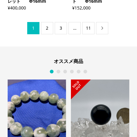
レット Φ16mm
ト Φ16mm
¥
400,000
¥
152,000
1
2
3
…
11

オススメ商品
1
2
3
4
5
6
S
L
D
O
U
O
T