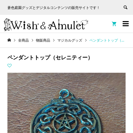
蒼色庭園グッズとデジタルコンテンツの販売サイトです！
非表
蒼色庭園グッズとデジタルコンテンツの販売サイトです！
示


全商品
物販商品
マジカルグッズ
ペンダントトップ（セレニティー）
ペンダントトップ（セレニティー）