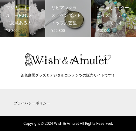
マジカルオイ
リビアングラ
生霊返し 〜 ター
ル ～Rueルー
ス ペンダント
コイズ・プレナ
（悪意ある人...
トップ六芒星...
イト・モリオ...
¥
3,800
¥
52,800
¥
30,000
蒼色庭園グッズとデジタルコンテンツの販売サイトです！
プライバシーポリシー
Copyright © 2024 Wish & Amulet All Rights Reserved.