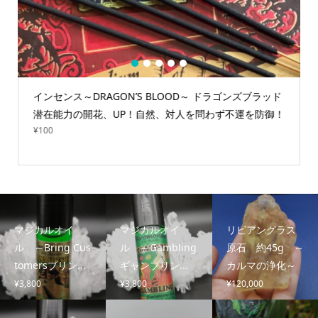
1
2
3
4
5
インセンス～DRAGON’S BLOOD～ ドラゴンズブラッド
潜在能力の開花、UP！自然、対人を問わず不運を防御！
¥
100
マジカルオイ
マジカルオイ
リビアングラス
ル ～Bring Cus
ル ～Gambling
原石 約45g ～
tomersブリン...
ギャンブリン...
カルマの浄化～
¥
3,800
¥
3,800
¥
120,000