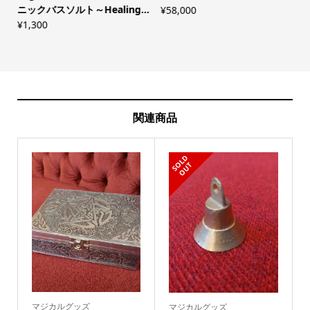
ニックバスソルト～Healing...
¥
58,000
¥
1,300
¥
関連商品
S
L
D
O
U
O
T
マジカルグッズ
マジカルグッズ