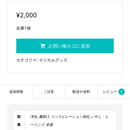
¥
2,000
在庫1個
ペ
お買い物カゴに追加
ン
ダ
カテゴリー:
マジカルグッズ
ン
ト
ト
ッ
追加情報
ご注意
配送や送料
レビュー
0
プ
（セ
レ
効
浄化
,
魔除け
,
インスピレーション強化
,
いやし・ヒ
ニ
果
ーリング
,
幸運