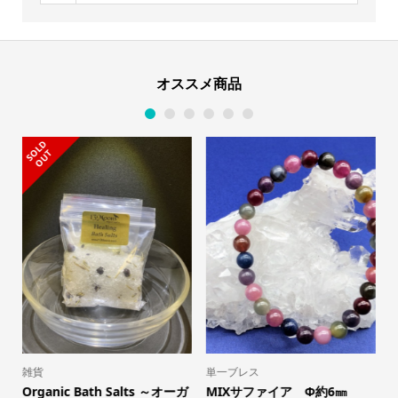
テ
ィ
ー）
個
オススメ商品
1
2
3
4
5
6
S
L
D
O
U
O
T
雑貨
単一ブレス
Organic Bath Salts ～オーガ
MIXサファイア Φ約6㎜
T