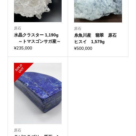
原石
原石
水晶クラスター 1,190g
糸魚川産 翡翠 原石
～トマスゴンサガ産～
ヒスイ 1,579g
¥
235,000
¥
500,000
S
L
D
O
U
O
T
原石