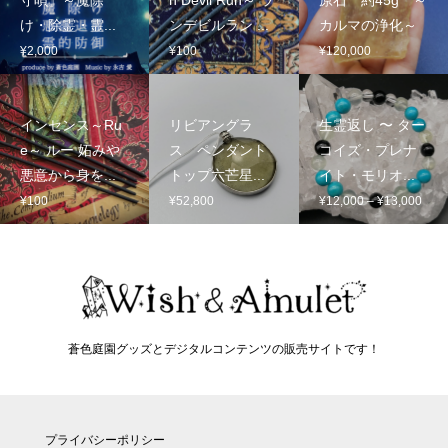
守唄』～魔除
n Devil Run～ ラ
原石 約45g ～
け・除霊・霊...
ンデビルラン ...
カルマの浄化～
¥
2,000
¥
100
¥
120,000
インセンス～Ru
リビアングラ
生霊返し 〜 ター
e～ ルー 妬みや
ス ペンダント
コイズ・プレナ
悪意から身を...
トップ六芒星...
イト・モリオ...
価
¥
100
¥
52,800
¥
12,000
–
¥
13,000
格
帯:
¥12,
–
¥13,
蒼色庭園グッズとデジタルコンテンツの販売サイトです！
プライバシーポリシー