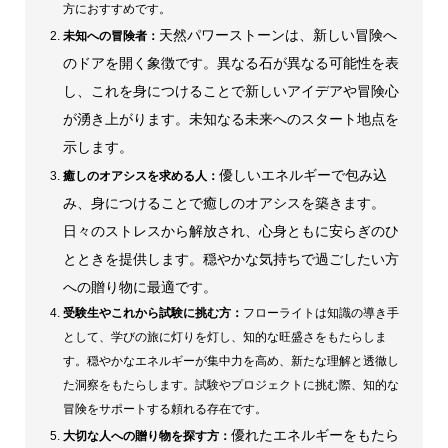
方におすすめです。
天然パワーストーンは、新しい冒険へ
未知への冒険者：
のドアを開く象徴です。異なる石が異なる可能性を表
し、これを身につけることで新しいアイデアや冒険心
が湧き上がります。未知なる未来へのスタート地点を
示します。
優しいエネルギーで包み込
癒しのオアシスを求める人：
み、身につけることで癒しのオアシスを築きます。
日々のストレスから解放され、心身ともに安らぎのひ
とときを提供します。穏やかな気持ちで過ごしたい方
への贈り物に最適です。
受験生やこれから試験に挑む方：
フローライトは知識の導き手
として、学びの旅に灯りを灯し、知的な旺盛さをもたらしま
す。穏やかなエネルギーが集中力を高め、新たな理解と透徹し
た洞察をもたらします。試験やプロジェクトに挑む際、知的な
冒険をサポートする頼れる存在です。
優れたエネルギーをもたら
大切な人への贈り物を探す方：