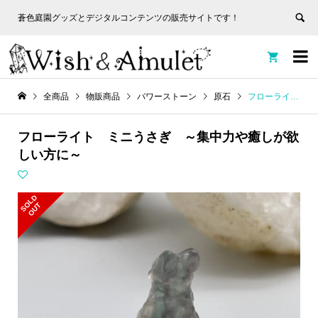
蒼色庭園グッズとデジタルコンテンツの販売サイトです！
非表
蒼色庭園グッズとデジタルコンテンツの販売サイトです！
示


全商品
物販商品
パワーストーン
原石
フローライト ミニうさぎ ～集中力や癒しが欲しい方に～
フローライト ミニうさぎ ～集中力や癒しが欲
しい方に～
S
L
D
O
U
O
T