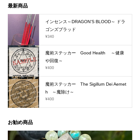
最新商品
インセンス～DRAGON’S BLOOD～ ドラ
ゴンズブラッド
¥
340
魔術ステッカー Good Health ～健康
や回復～
¥
400
魔術ステッカー The Sigillum Dei Aemet
h ～魔除け～
¥
400
お勧め商品