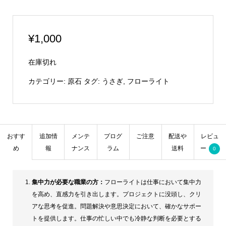
¥
1,000
在庫切れ
カテゴリー:
原石
タグ:
うさぎ
,
フローライト
おすす
追加情
メンテ
プログ
ご注意
配送や
レビュ
め
報
ナンス
ラム
送料
ー
0
集中力が必要な職業の方：
フローライトは仕事において集中力
を高め、直感力を引き出します。プロジェクトに没頭し、クリ
アな思考を促進。問題解決や意思決定において、確かなサポー
トを提供します。仕事の忙しい中でも冷静な判断を必要とする