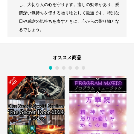
し、大切な人の心を守ります。癒しの効果があり、愛
情深い気持ちを伝える贈り物として最適です。特別な
日や感謝の気持ちを表すときに、心からの贈り物とな
るでしょう。
オススメ商品
1
2
3
4
5
6
S
L
D
O
U
O
T