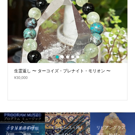
1
2
3
4
5
生霊返し 〜 ターコイズ・プレナイト・モリオン 〜
¥
30,000
『クリオネの子
インセンス～Ru
リビアングラス