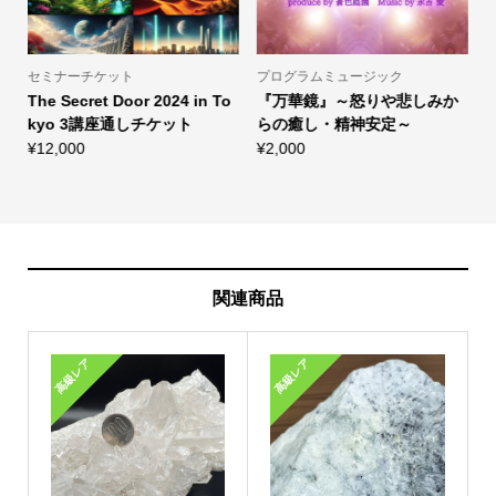
セミナーチケット
プログラムミュージック
The Secret Door 2024 in To
『万華鏡』～怒りや悲しみか
kyo 3講座通しチケット
らの癒し・精神安定～
¥
12,000
¥
2,000
¥
関連商品
高級レア
高級レア