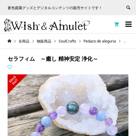
蒼色庭園グッズとデジタルコンテンツの販売サイトです！
非表
蒼色庭園グッズとデジタルコンテンツの販売サイトです！
示


全商品
物販商品
SoulCrafts
Pedazo de aleguria
セラフ
セラフィム ～癒し 精神安定 浄化～
S
L
D
O
U
O
T