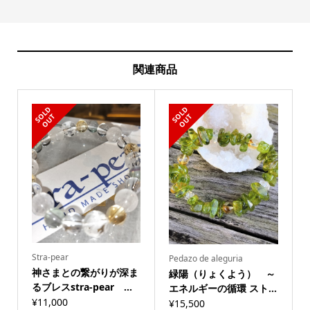
関連商品
S
L
D
O
U
S
L
D
O
U
O
T
O
T
Stra-pear
Pedazo de aleguria
神さまとの繋がりが深ま
緑陽（りょくよう） ～
るブレスstra-pear ...
エネルギーの循環 スト...
¥
11,000
¥
15,500