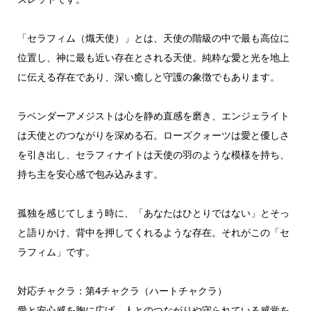
「セラフィム（熾天使）」とは、
天使の階級の中で最も高位に
位置し、
神に最も近い存在とされる天使。
純粋な愛と光を地上
に伝える存在であり、
深い癒しと守護の象徴でもあります。
ラベンダーアメジストは心を静め直感を磨き、
エンジェライト
は天使とのつながりを深める石。
ローズクォーツは愛と優しさ
を引き出し、
セラフィナイトは天使の羽のような模様を持ち、
持ち主を安心感で包み込みます。
孤独を感じてしまう時に、「あなたはひとりではない」
とそっ
と語りかけ、背中を押してくれるような存在。それがこの「
セ
ラフィム」です。
対応チャクラ：第4チャクラ（ハートチャクラ）
愛と安心感を胸に広げ、
人とのつながりや守られている感覚を