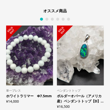
オススメ商品
1
2
3
4
5
6
S
L
D
O
U
S
L
D
O
U
O
T
O
T
単一ブレス
ペンダントトップ
s
ホワイトラリマー Φ7.5mm
ボルダーオパール（アメリカ
産）ペンダントトップ【D】...
¥
14,000
¥
16,500
¥