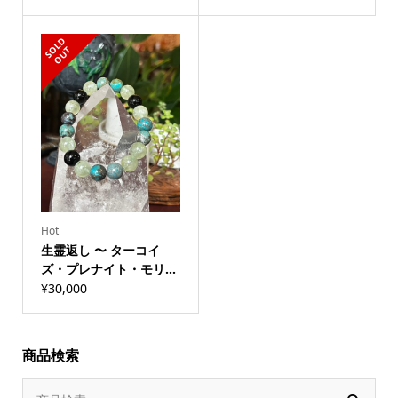
S
L
D
O
U
O
T
Hot
生霊返し 〜 ターコイ
ズ・プレナイト・モリ...
¥
30,000
商品検索