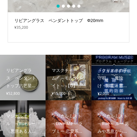
1
2
3
4
5
リビアングラス ペンダントトップ Φ20mm
¥
35,200
リビアングラ
マスクチャー
『クリオネの子
ス ペンダント
ム ～モルダバ
守唄』～魔除
トップ六芒星...
イト～ 【D】...
け・除霊・霊...
¥
52,800
¥
15,000
¥
2,000
マジカルオイ
マジカルミスト
マジカルミスト
ル ～Rueルー
～Love Me～ ラ
～Rue～ ルー 妬
（悪意ある人...
ブミー 恋愛系...
みや悪意から...