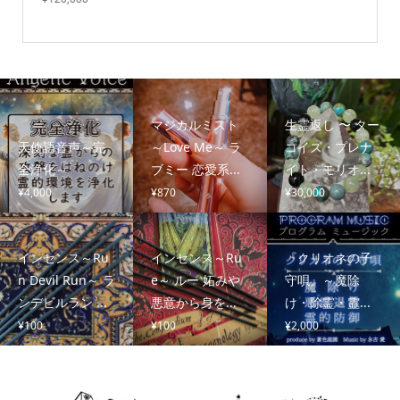
マジカルミスト
生霊返し 〜 ター
天使語音声～完
～Love Me～ ラ
コイズ・プレナ
全浄化～
ブミー 恋愛系...
イト・モリオ...
¥
4,000
¥
870
¥
30,000
インセンス～Ru
インセンス～Ru
『クリオネの子
n Devil Run～ ラ
e～ ルー 妬みや
守唄』～魔除
ンデビルラン ...
悪意から身を...
け・除霊・霊...
¥
100
¥
100
¥
2,000