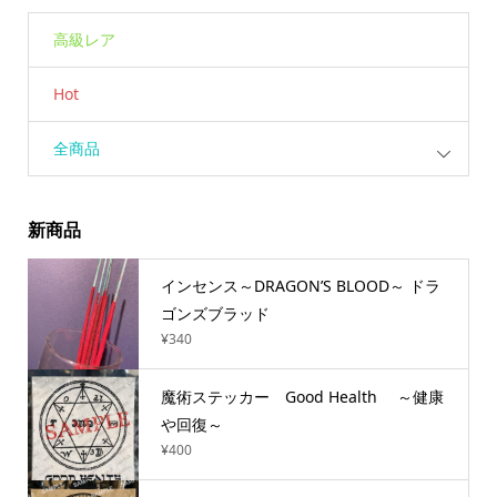
高級レア
Hot
全商品
新商品
インセンス～DRAGON’S BLOOD～ ドラ
ゴンズブラッド
¥
340
魔術ステッカー Good Health ～健康
や回復～
¥
400