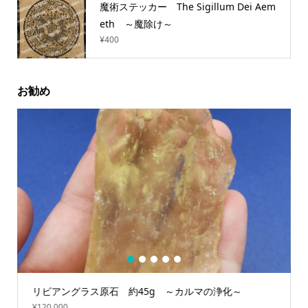
魔術ステッカー The Sigillum Dei Aem
eth ～魔除け～
¥
400
お勧め
1
2
3
4
5
リビアングラス原石 約45g ～カルマの浄化～
¥
120,000