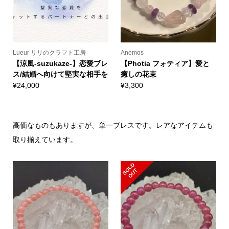
Lueur リリのクラフト工房
Anemos
【涼風‐suzukaze‐】恋愛ブレ
【Photia フォティア】愛と
ス/結婚へ向けて堅実な相手を
癒しの花束
¥
24,000
¥
3,300
高価なものもありますが、単一ブレスです。レアなアイテムも
取り揃えています。
S
L
D
O
U
O
T