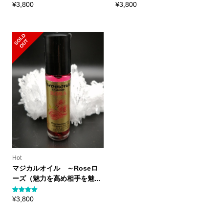
¥
3,800
¥
3,800
S
L
D
O
U
O
T
Hot
マジカルオイル ～Roseロ
ーズ（魅力を高め相手を魅...
1
件の利用者
¥
3,800
評価に基づ
く5段階評
価のうち、