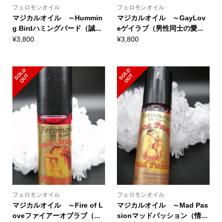
フェロモンオイル
フェロモンオイル
マジカルオイル ～Hummin
マジカルオイル ～GayLov
g Birdハミングバード（誠...
eゲイラブ（男性同士の愛...
¥
3,800
¥
3,800
S
L
D
O
U
S
L
D
O
U
O
T
O
T
フェロモンオイル
フェロモンオイル
マジカルオイル ～Fire of L
マジカルオイル ～Mad Pas
oveファイアーオブラブ（...
sionマッドパッション（情...