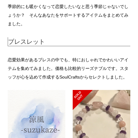
季節的にも暖かくなって恋愛したいなと思う季節じゃないでし
ょうか？ そんなあなたをサポートするアイテムをまとめてみ
ました。
ブレスレット
恋愛効果があるブレスの中でも、特におしゃれでかわいいアイ
テムを集めてみました。価格も比較的リーズナブルです。スタ
ッフが心を込めて作成するSoulCraftsからセレクトしました。
S
L
D
O
U
O
T