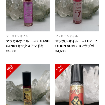
フェロモンオイル
フェロモンオイル
マジカルオイル ～SEX AND
マジカルオイル ～LOVE P
CANDYセックスアンドキ...
OTION NUMBER 7ラブポ...
¥
4,600
¥
4,600
S
L
D
O
U
S
L
D
O
U
O
T
O
T