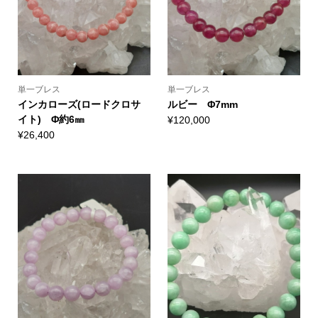
単一ブレス
単一ブレス
インカローズ(ロードクロサ
ルビー Φ7mm
イト) Φ約6㎜
¥
120,000
¥
26,400