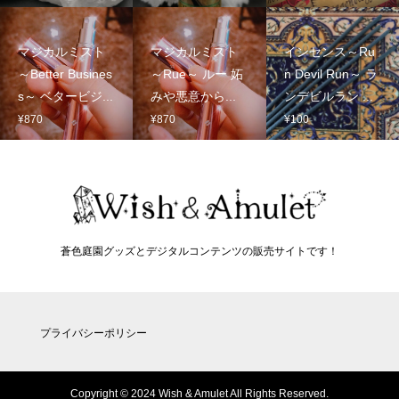
格
帯:
¥12,000
マジカルミスト
マジカルミスト
インセンス～Ru
–
～Better Busines
～Rue～ ルー 妬
n Devil Run～ ラ
¥13,000
s～ ベタービジ...
みや悪意から...
ンデビルラン ...
¥
870
¥
870
¥
100
蒼色庭園グッズとデジタルコンテンツの販売サイトです！
プライバシーポリシー
Copyright © 2024 Wish & Amulet All Rights Reserved.