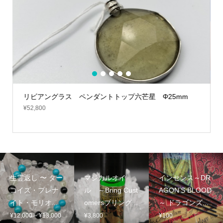
1
2
3
4
5
リビアングラス ペンダントトップ六芒星 Φ25mm
¥
52,800
¥
生霊返し 〜 ター
マジカルオイ
インセンス～DR
コイズ・プレナ
ル ～Bring Cust
AGON’S BLOOD
イト・モリオ...
omersブリング...
～ ドラゴンズ...
価
¥
12,000
–
¥
13,000
¥
3,800
¥
100