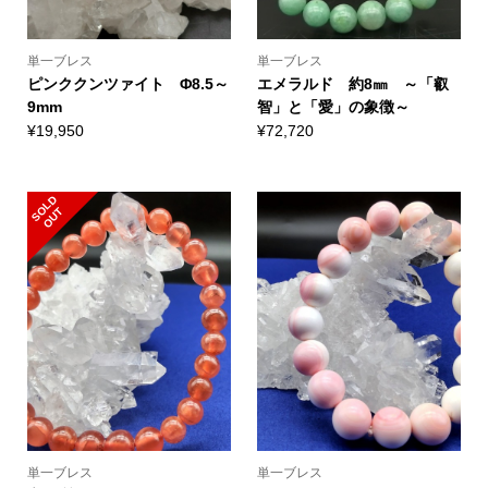
単一ブレス
単一ブレス
ピンククンツァイト Φ8.5～
エメラルド 約8㎜ ～「叡
9mm
智」と「愛」の象徴～
¥
19,950
¥
72,720
S
L
D
O
U
O
T
単一ブレス
単一ブレス