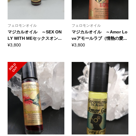
フェロモンオイル
フェロモンオイル
マジカルオイル ～SEX ON
マジカルオイル ～Amor Lo
LY WITH MEセックスオン...
veアモールラブ（情熱の愛...
¥
3,800
¥
3,800
S
L
D
O
U
O
T