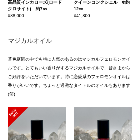
高品質インカローズ(ロード
クイーンコンクシェル Φ約
クロサイト) 約7㎜
12㎜
¥
88,000
¥
41,800
マジカルオイル
蒼色庭園の中でも特に人気のあるのはマジカルフェロモンオイ
ルです。とてもいい香りがするマジカルオイルで、皆さまから
ご好評をいただいています。特に恋愛系のフェロモンオイルは
香りがいいです。ちょっと過激なタイトルのオイルもあります
(笑)
S
L
D
O
U
O
T