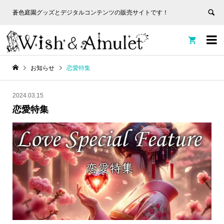
蒼色庭園グッズとデジタルコンテンツの販売サイトです！
非表
蒼色庭園グッズとデジタルコンテンツの販売サイトです！
示


お知らせ
恋愛特集
2024.03.15
恋愛特集