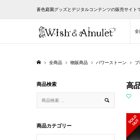
蒼色庭園グッズとデジタルコンテンツの販売サイト
全
全商品
物販商品
パワーストーン
ブ
高
商品検索

S
L
D
O
U
O
T
商品カテゴリー