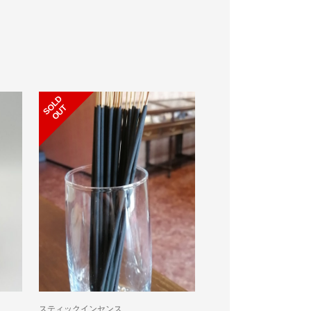
S
L
D
O
U
S
L
D
O
U
O
T
O
T
スティックインセンス
スティックインセンス