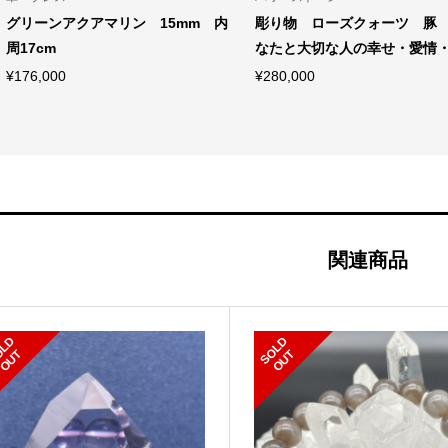
グリーンアクアマリン 15mm 内
彫り物 ローズクォーツ 豚
周17cm
なたと大切な人の幸せ・愛情・繁
¥
176,000
¥
280,000
関連商品
S
L
D
O
U
S
L
D
O
U
O
T
O
T