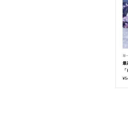
単
最
「
¥
5