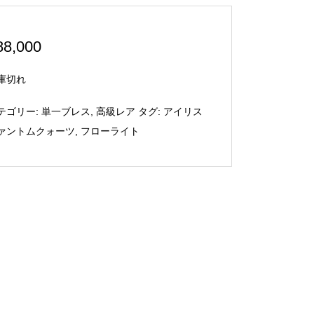
88,000
庫切れ
テゴリー:
単一ブレス
,
高級レア
タグ:
アイリス
ァントムクォーツ
,
フローライト
マジカルオイル ～Bring Custo
『クリオネの子守唄』～魔除
mersブリングカスタマーズ（お
け・除霊・霊的防御～
¥
2,000
客様を運んでくる・利益が高...
3,800