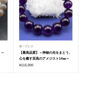
単一ブレス
 ～
【最高品質】～神秘の光をまとう、
心を癒す至高のアメジスト14㎜～
¥
115,000