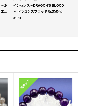
 ～あ
インセンス～DRAGON’S BLOOD
インセンス～EGYPTIAN
...
～ ドラゴンズブラッド 呪文強化...
CENSE～ エジプシャン
¥
170
¥
170
高級レア