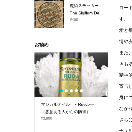
魔術ステッカー
ロー
The Sigillum De...
す。
¥
400
愛と
情や
お勧め
また
きも
精神
寄与
1
2
3
4
5
身に
守唄』～魔除
マジカルオイル ～Rueルー
インセンス～
なが
防御～
（悪意ある人からの防御）～
ランデビ
¥
3,800
センスで
さら
¥
100
ナス