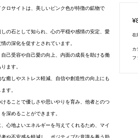
ドクロサイトは、美しいピンク色が特徴の鉱物で
¥
癒しの石として知られ、心の平穏や感情の安定、愛
在
友情の深化を促すとされています。
カ
、自己受容や自己愛の向上、内面の成長を助ける働
フ
あります。
的な癒しやストレス軽減、自信や創造性の向上にも
します。
つけることで優しさや思いやりを育み、他者とのつ
Run Devil Run～
リビアングラス ペンダントト
りを深めることができます。
ルラン 悪魔祓いのイン
ップ Φ20mm
¥
35,200
す。
に、心地よいエネルギーを与えてくれるため、マイ
¥
思考や不安感を軽減し、ポジティブな意識を養う助