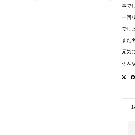
事で
一回
でし
また
元気
そん