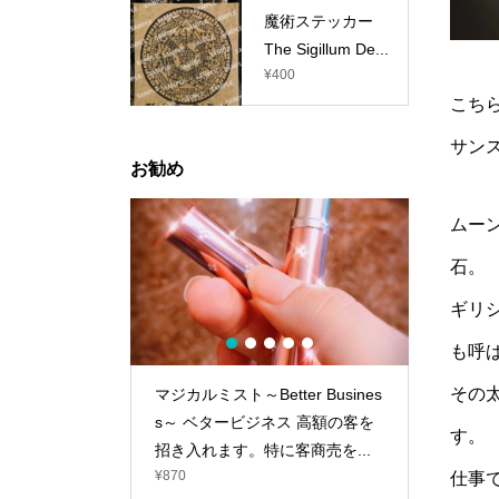
魔術ステッカー
The Sigillum De...
¥
400
こち
サン
お勧め
ムー
石。
ギリ
1
2
3
4
5
も呼
その
 ペンダントト
マジカルミスト～Better Busines
インセンス
mm
s～ ベタービジネス 高額の客を
D～ ド
す。
招き入れます。特に客商売を...
力の開花、
¥
870
¥
100
仕事