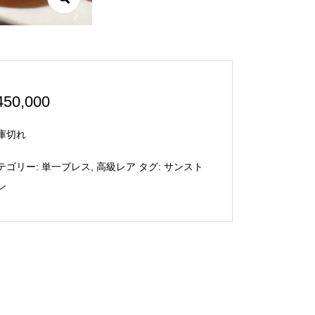
450,000
庫切れ
テゴリー:
単一ブレス
,
高級レア
タグ:
サンスト
ン
マジカルオイル ～Gamblingギ
リビアングラス ペンダントト
ャンブリング （ギャンブル運を
ップ六芒星 Φ25mm
¥
52,800
高める・運を使うお仕事にも...
3,800