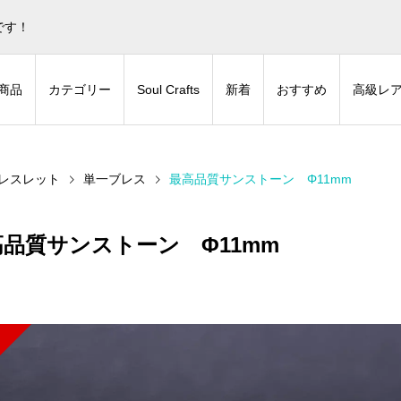
蒼色庭園グッズとデジタルコンテンツの販売サイトです！
非表
です！
商品
カテゴリー
Soul Crafts
新着
おすすめ
高級レ
レスレット
単一ブレス
最高品質サンストーン Φ11mm
高品質サンストーン Φ11mm