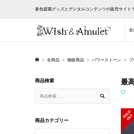
蒼色庭園グッズとデジタルコンテンツの販売サイト
全
全商品
物販商品
パワーストーン
ブ
最
商品検索

S
L
D
O
U
O
T
商品カテゴリー