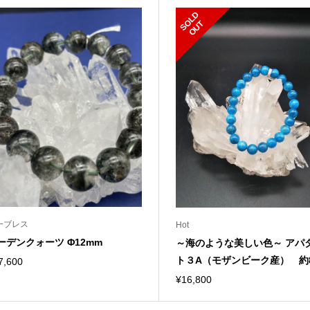
S
L
D
O
U
O
T
一ブレス
Hot
ーデンクォーツ Φ12mm
～海のような美しい色～ アパ
ト３A（モザンビーク産） 約8.
7,600
¥
16,800