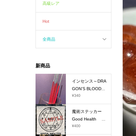
高級レア
Hot
全商品
新商品
インセンス～DRA
GON’S BLOOD...
¥
340
魔術ステッカー
Good Health ...
¥
400