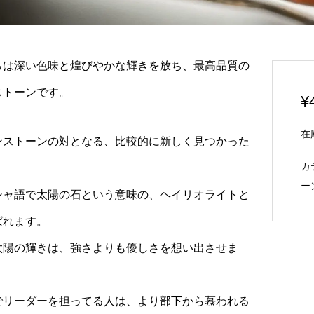
らは深い色味と煌びやかな輝きを放ち、最高品質の
ストーンです。
¥
在
ンストーンの対となる、比較的に新しく見つかった
カ
ー
シャ語で太陽の石という意味の、ヘイリオライトと
ばれます。
太陽の輝きは、強さよりも優しさを想い出させま
～DRAGON’S BLOO
リビアングラス原石 約45g ～
ラゴンズブラッド 潜在能
カルマの浄化～
¥
120,000
UP！自然、対人を...
¥
でリーダーを担ってる人は、より部下から慕われる