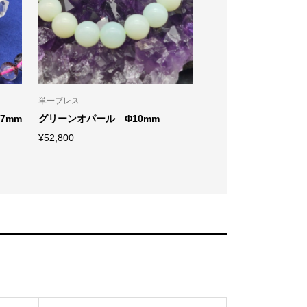
単一ブレス
原石
7mm
グリーンオパール Φ10mm
破魔力＆浄化力〜 モリオ
〜
¥
52,800
¥
27,280