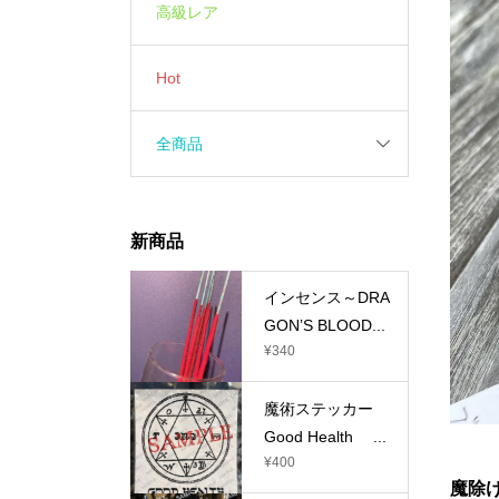
高級レア
Hot
全商品
新商品
インセンス～DRA
GON’S BLOOD...
¥
340
魔術ステッカー
Good Health ...
¥
400
魔除