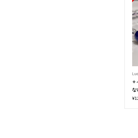
L
✧
な
¥
1