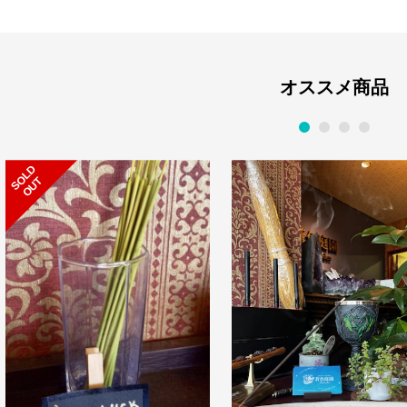
オススメ商品
1
2
3
4
S
L
D
O
U
O
T