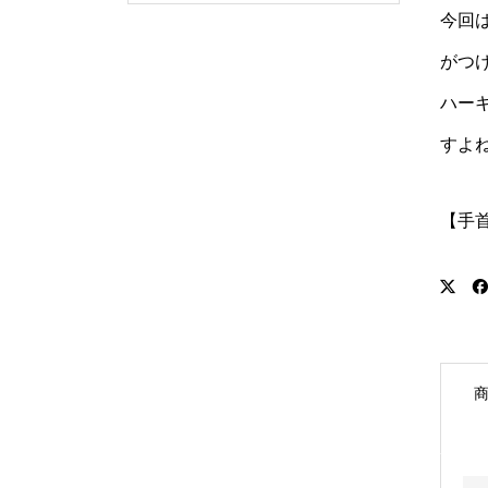
今回
がつ
ハー
すよ
【手首