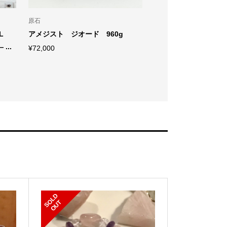
原石
単一ブレス
L
アメジスト ジオード 960g
パープルマイカ 15m
..
m
¥
72,000
¥
88,000
S
L
D
O
U
O
T