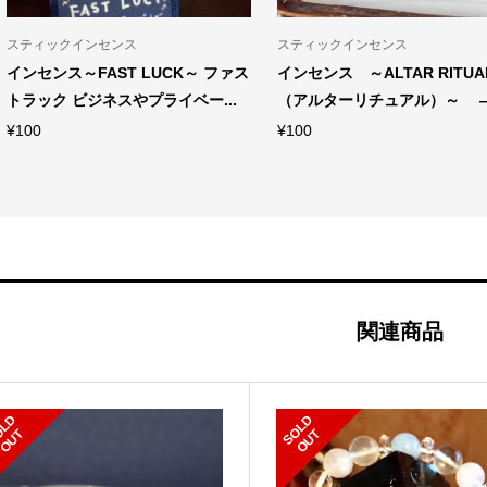
スティックインセンス
スティックインセンス
インセンス～FAST LUCK～ ファス
インセンス ～ALTAR RITUA
トラック ビジネスやプライベー...
（アルターリチュアル）～ ― .
¥
100
¥
100
関連商品
S
L
D
O
U
S
L
D
O
U
O
T
O
T