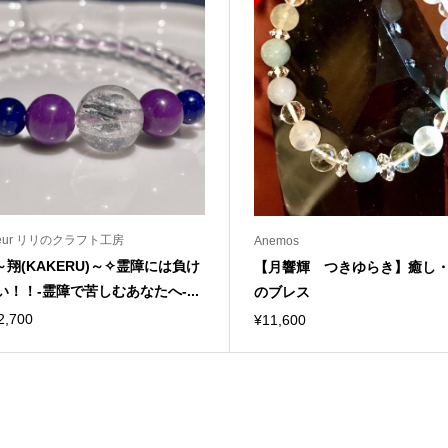
ueur リリのクラフト工房
Anemos
～翔(KAKERU)～✧霊障には負け
【月響輝 つきゆらき】癒し
い！！-霊障で苦しむあなたへ-...
のブレス
2,700
¥
11,600