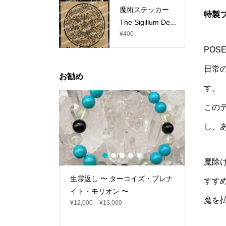
魔術ステッカー
特製
The Sigillum De...
¥
400
POS
日常
お勧め
す。
この
し、
1
2
3
4
5
魔除
ーコイズ・プレナ
生霊返し 〜 ターコイズ・プレナ
マジカルミス
すす
〜
イト・モリオン 〜
s～ ベ
魔を
¥
12,000
–
¥
13,000
招き入れ
¥
870