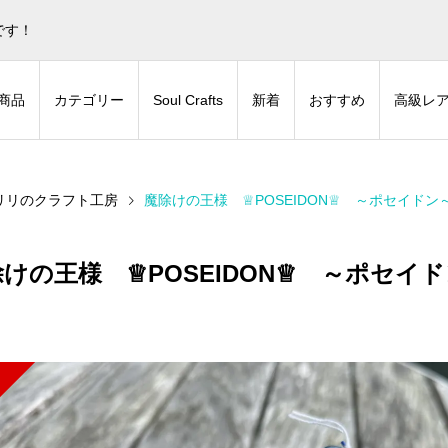
蒼色庭園グッズとデジタルコンテンツの販売サイトです！
非表
です！
商品
カテゴリー
Soul Crafts
新着
おすすめ
高級レ
r リリのクラフト工房
魔除けの王様 ♕POSEIDON♕ ～ポセイドン～
けの王様 ♕POSEIDON♕ ～ポセイド