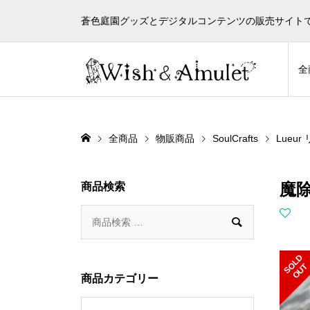
蒼色庭園グッズとデジタルコンテンツの販売サイト
全
全商品
物販商品
SoulCrafts
Lueu
魔除
商品検索

S
L
D
O
U
O
T
商品カテゴリー