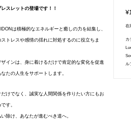
ブレスレットの登場です！！
¥
在
EIDONは積極的なエネルギーと癒しの力を結集し、
カ
のストレスや感情の揺れに対処するのに役立ちま
L
So
デザインは、身に着けるだけで肯定的な変化を促進
ル
あなたの人生をサポートします。
けだけでなく、誠実な人間関係を作りたい方にもお
ト～Better Busines
インセンス～Run Devil Run～
めです。
タービジネス 高額の客を
ランデビルラン 悪魔祓いのイン
払い除け、あなたが進むべき道へ。
¥
ます。特に客商売を...
センスです。
¥
100