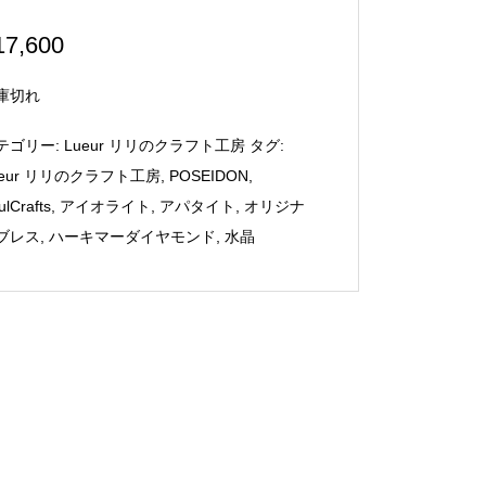
17,600
庫切れ
テゴリー:
Lueur リリのクラフト工房
タグ:
ueur リリのクラフト工房
,
POSEIDON
,
ulCrafts
,
アイオライト
,
アパタイト
,
オリジナ
ブレス
,
ハーキマーダイヤモンド
,
水晶
リビアングラス ペンダントト
生霊返し 〜 ターコイズ・プレナ
ップ六芒星 Φ25mm
イト・モリオン 〜
52,800
¥
30,000