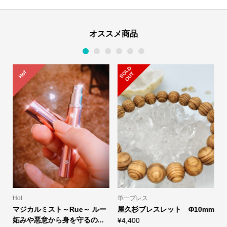
の
浄
オススメ商品
化
を
1
2
3
4
5
6
求
S
L
D
O
U
Hot
O
T
め
る
方
へ/
イ
ン
ス
ピ
レ
Hot
単一ブレス
ー
マジカルミスト～Rue～ ルー
屋久杉ブレスレット Φ10mm
シ
妬みや悪意から身を守るの...
¥
4,400