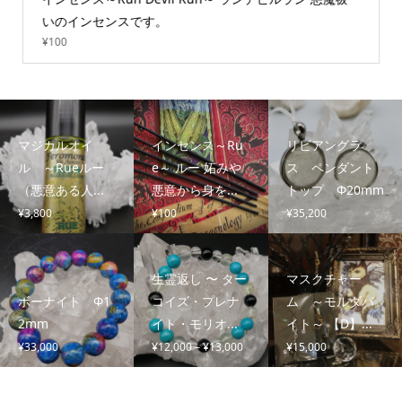
いのインセンスです。
¥
100
マジカルオイ
インセンス～Ru
リビアングラ
ル ～Rueルー
e～ ルー 妬みや
ス ペンダント
（悪意ある人...
悪意から身を...
トップ Φ20mm
¥
3,800
¥
100
¥
35,200
生霊返し 〜 ター
マスクチャー
ボーナイト Φ1
コイズ・プレナ
ム ～モルダバ
2mm
イト・モリオ...
イト～ 【D】...
価
¥
33,000
¥
12,000
–
¥
13,000
¥
15,000
格
帯: