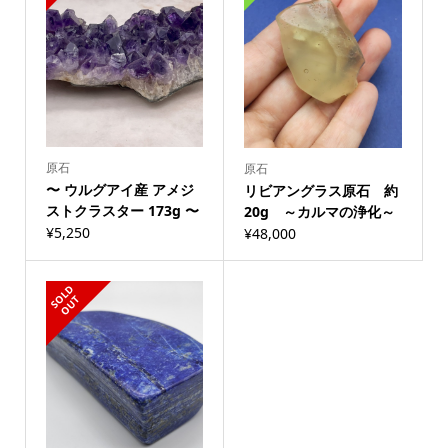
原石
原石
〜 ウルグアイ産 アメジ
リビアングラス原石 約
ストクラスター 173g 〜
20g ～カルマの浄化～
¥
5,250
¥
48,000
S
L
D
O
U
O
T