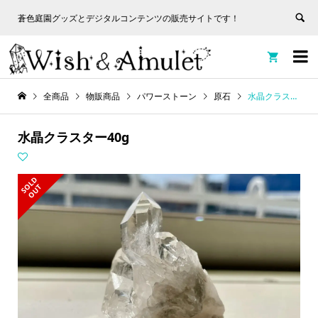
蒼色庭園グッズとデジタルコンテンツの販売サイトです！
非表
蒼色庭園グッズとデジタルコンテンツの販売サイトです！
示


全商品
物販商品
パワーストーン
原石
水晶クラスター40g
水晶クラスター40g
S
L
D
O
U
O
T