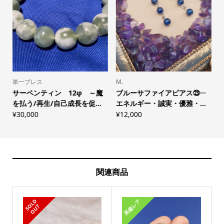
単一ブレス
M.
サーペンティン 12φ ～魔
ブルーサファイアピアス㉓···
を払う/再生/自己成長を促...
エネルギー・誠実・優雅・...
¥
30,000
¥
12,000
¥
関連商品
高級レア
S
L
D
O
U
O
T