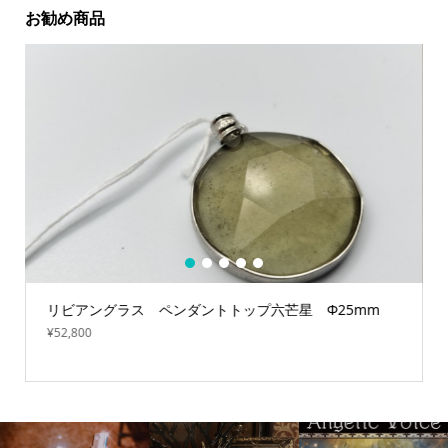
お勧め商品
1
2
3
4
5
リビアングラス ペンダントトップ六芒星 Φ25mm
¥
52,800