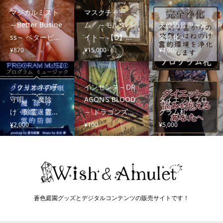
マジカルミスト
マスクチャー
～Better Busine
ム ～モルダバ
天使語音声～完
ss～ ベタービ...
イト～ 【D】...
全浄化～
¥
870
¥
15,000
¥
4,000
『クリオネの子
インセンス～DR
守唄』～魔除
AGON’S BLOOD
ダイエットプロ
け・除霊・霊...
～ ドラゴンズ...
グラム札
¥
2,000
¥
100
¥
5,000
蒼色庭園グッズとデジタルコンテンツの販売サイトです！