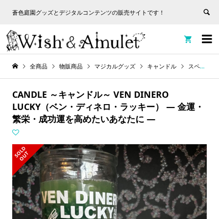
蒼色庭園グッズとデジタルコンテンツの販売サイトです！
非表
蒼色庭園グッズとデジタルコンテンツの販売サイトです！
示


全商品
物販商品
マジカルグッズ
キャンドル
スペルキャンドル
CANDLE ～キャンドル～ VEN DINERO
LUCKY（ベン・ディネロ・ラッキー） ― 金運・
繁栄・成功運を高めたいあなたに ―
S
L
D
O
U
O
T