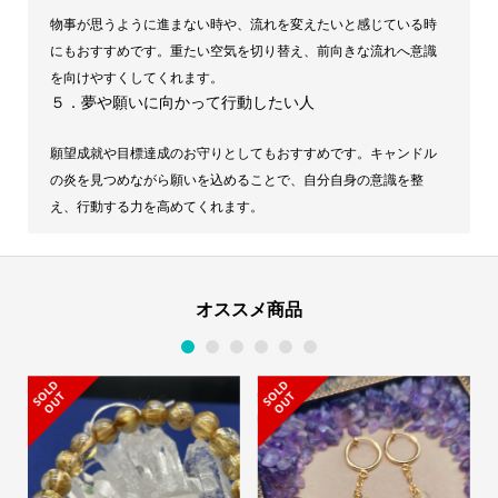
物事が思うように進まない時や、流れを変えたいと感じている時
にもおすすめです。重たい空気を切り替え、前向きな流れへ意識
を向けやすくしてくれます。
５．夢や願いに向かって行動したい人
願望成就や目標達成のお守りとしてもおすすめです。キャンドル
の炎を見つめながら願いを込めることで、自分自身の意識を整
え、行動する力を高めてくれます。
オススメ商品
1
2
3
4
5
6
S
L
D
O
U
S
L
D
O
U
O
T
O
T