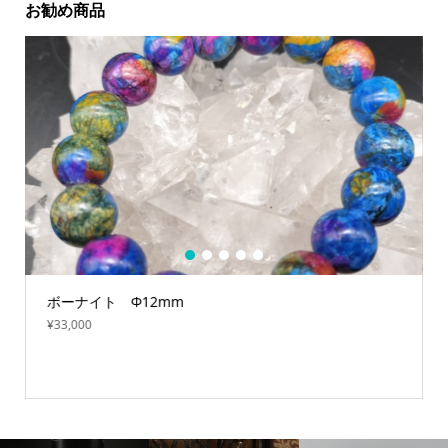
お勧め商品
1
2
3
4
5
ボーナイト Φ12mm
¥
33,000