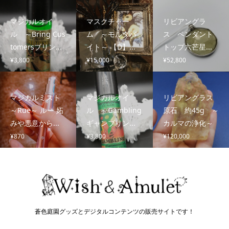
マジカルオイ
マスクチャー
リビアングラ
ル ～Bring Cus
ム ～モルダバ
ス ペンダント
tomersブリン...
イト～ 【D】...
トップ六芒星...
¥
3,800
¥
15,000
¥
52,800
マジカルミスト
マジカルオイ
リビアングラス
～Rue～ ルー 妬
ル ～Gambling
原石 約45g ～
みや悪意から...
ギャンブリン...
カルマの浄化～
¥
870
¥
3,800
¥
120,000
蒼色庭園グッズとデジタルコンテンツの販売サイトです！