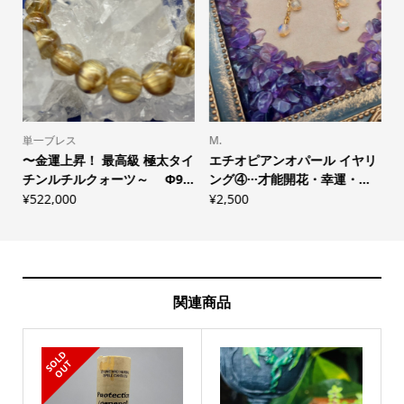
単一ブレス
M.
〜金運上昇！ 最高級 極太タイ
エチオピアンオパール イヤリ
チンルチルクォーツ～ Φ9...
ング④···才能開花・幸運・...
¥
522,000
¥
2,500
¥
関連商品
S
L
D
O
U
O
T